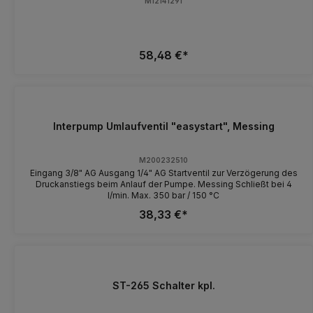
M12141291
58,48 €*
Interpump Umlaufventil "easystart", Messing
M200232510
Eingang 3/8" AG Ausgang 1/4" AG Startventil zur Verzögerung des
Druckanstiegs beim Anlauf der Pumpe. Messing Schließt bei 4
l/min. Max. 350 bar / 150 °C
38,33 €*
ST-265 Schalter kpl.