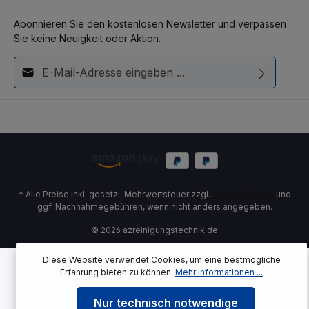
Abonnieren Sie den kostenlosen Newsletter und verpassen
Sie keine Neuigkeit oder Aktion.
E-Mail-Adresse*
Diese Seite ist durch reCAPTCHA geschützt und es gelten die
Ich habe die
Datenschutzbestimmungen
zur Kenntnis
Datenschutzrichtlinie
und
Nutzungsbedingungen
.
genommen und die
AGB
gelesen und bin mit ihnen
einverstanden.
* Alle Preise inkl. gesetzl. Mehrwertsteuer zzgl.
Versandkosten
und
ggf. Nachnahmegebühren, wenn nicht anders angegeben.
© 2026 azreinigungstechnik.de
Diese Website verwendet Cookies, um eine bestmögliche
Erfahrung bieten zu können.
Mehr Informationen ...
Nur technisch notwendige