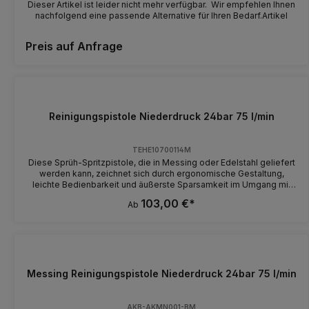
Dieser Artikel ist leider nicht mehr verfügbar. Wir empfehlen Ihnen
nachfolgend eine passende Alternative für Ihren Bedarf.Artikel
Preis auf Anfrage
Reinigungspistole Niederdruck 24bar 75 l/min
TEHE10700114M
Diese Sprüh-Spritzpistole, die in Messing oder Edelstahl geliefert
werden kann, zeichnet sich durch ergonomische Gestaltung,
leichte Bedienbarkeit und äußerste Sparsamkeit im Umgang mit
Wasser aus. Der gewünschte Strahl ist vom feinen Nebel bis zum
103,00 €*
Ab
scharfen Strahl mit dem Handhebel stufenlos einstellbar. Die
solide Gummiummantelung mindert den Aufprall beim
Herunterfallen. Einsatzbereiche:Prozess-, Fleischwaren-,
Lebensmittel-, Getränke- und Pharmazeutische Industrie,
Brauereien sowie die Landwirtschaft.
Messing Reinigungspistole Niederdruck 24bar 75 l/min
AKB-AKMN001-BM