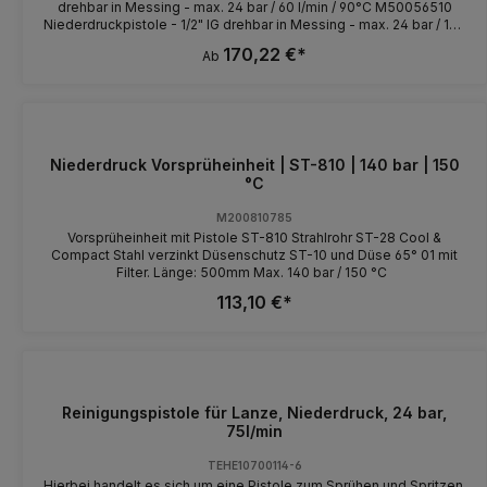
drehbar in Messing - max. 24 bar / 60 l/min / 90°C M50056510
Niederdruckpistole - 1/2" IG drehbar in Messing - max. 24 bar / 100
l/min / 90°C
170,22 €*
Ab
Niederdruck Vorsprüheinheit | ST-810 | 140 bar | 150
°C
M200810785
Vorsprüheinheit mit Pistole ST-810 Strahlrohr ST-28 Cool &
Compact Stahl verzinkt Düsenschutz ST-10 und Düse 65° 01 mit
Filter. Länge: 500mm Max. 140 bar / 150 °C
113,10 €*
Reinigungspistole für Lanze, Niederdruck, 24 bar,
75l/min
TEHE10700114-6
Hierbei handelt es sich um eine Pistole zum Sprühen und Spritzen.