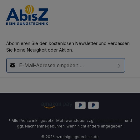
Abonnieren Sie den kostenlosen Newsletter und verpassen
Sie keine Neuigkeit oder Aktion.
E-Mail-Adresse*
Diese Seite ist durch reCAPTCHA geschützt und es gelten die
Ich habe die
Datenschutzbestimmungen
zur Kenntnis
Datenschutzrichtlinie
und
Nutzungsbedingungen
.
genommen und die
AGB
gelesen und bin mit ihnen
einverstanden.
* Alle Preise inkl. gesetzl. Mehrwertsteuer zzgl.
Versandkosten
und
ggf. Nachnahmegebühren, wenn nicht anders angegeben.
© 2026 azreinigungstechnik.de