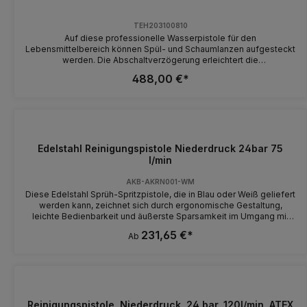
TEH203100810
Auf diese professionelle Wasserpistole für den
Lebensmittelbereich können Spül- und Schaumlanzen aufgesteckt
werden. Die Abschaltverzögerung erleichtert die
Bedienbarkeit. Hohe Wassermengen sind möglich. Technischen
488,00 €*
Daten: Typ 203100810 Werkstoff: Edelstahl Temperatur: 1-150°C
geeignete Medien: Wasser Betriebsdruck: max. 60bar
Durchflussmenge: max. 100 l/min Anschluss Eingang: 1/2"
Innengewinde Anschluss Ausgang: Schnellkupplung Gewicht: 0,9
kg passendes Zubehör Spüllanze 800mm, Edelstahl: 203100605
Flachstrahldüse, 25/20: 61950 Schaumlanze 300mm, Edelstahl, inkl.
Edelstahl Reinigungspistole Niederdruck 24bar 75
Düse 203100630
l/min
AKB-AKRN001-WM
Diese Edelstahl Sprüh-Spritzpistole, die in Blau oder Weiß geliefert
werden kann, zeichnet sich durch ergonomische Gestaltung,
leichte Bedienbarkeit und äußerste Sparsamkeit im Umgang mit
Wasser aus. Der gewünschte Strahl ist vom feinen Nebel bis zum
231,65 €*
Ab
scharfen Strahl mit dem Handhebel stufenlos einstellbar. Die
solide Gummiummantelung mindert den Aufprall beim
Herunterfallen. Einsatzbereiche:Prozess-, Fleischwaren-,
Lebensmittel-, Getränke- und Pharmazeutische Industrie,
Brauereien sowie die Landwirtschaft.
Reinigungspistole, Niederdruck, 24 bar, 120l/min, ATEX