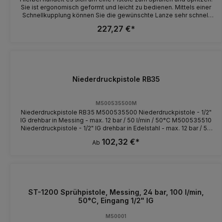
Sie ist ergonomisch geformt und leicht zu bedienen. Mittels einer
Schnellkupplung können Sie die gewünschte Lanze sehr schnell
aufstecken. (Lanze und Kupplung sind nicht im Lieferumfang
227,27 €*
enthalten!) Die Gummiummantelung schützt die Pistole auch vor
Stürzen, sollte sie Ihnen bei der Arbeit einmal aus den Händen
fallen. Die Pistole ist nicht nur sehr sparsam im Wasserverbrauch,
Sie können sie auch stufenlos von Nebel bis harten Strahl
verstellen. Typ TEHE10700114-6 Werkstoff: Messing Temperatur:
1-95°C geeignete Medien: Wasser ohne und mit
Reinigungschemikalien Betriebsdruck: max. 24bar
Niederdruckpistole RB35
Durchflussmenge: max. 75 l/min* Anschluss Eingang: 1/2"
Innengewinde Anschluss Ausgang: 1/2" Außengewinde Gewicht:
0,9 kg *Arbeiten Sie mit 5 bar Betriebsdruck, ergibt sich eine
M500535500M
Durchflussmenge von 50l/min.
Niederdruckpistole RB35 M500535500 Niederdruckpistole - 1/2"
IG drehbar in Messing - max. 12 bar / 50 l/min / 50°C M500535510
Niederdruckpistole - 1/2" IG drehbar in Edelstahl - max. 12 bar / 50
l/min / 80°C
102,32 €*
Ab
ST-1200 Sprühpistole, Messing, 24 bar, 100 l/min,
50°C, Eingang 1/2" IG
M50001