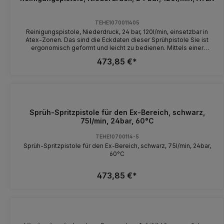
TEHE1070011405
Reinigungspistole, Niederdruck, 24 bar, 120l/min, einsetzbar in
Atex-Zonen. Das sind die Eckdaten dieser Sprühpistole Sie ist
ergonomisch geformt und leicht zu bedienen. Mittels einer
Schnellkupplung können Sie die gewünschte Lanze sehr schnell
473,85 €*
aufstecken. Die Gummiummantelung schützt die Pistole auch vor
Stürzen, sollte sie Ihnen bei der Arbeit einmal aus den Händen
fallen. Die Pistole ist nicht nur sehr sparsam im Wasserverbrauch,
Sie können sie auch stufenlos von Nebel bis harten Strahl
verstellen. Typ TEHE10700114-06 Werkstoff: Edelstahl
Temperatur: 1-95°C geeignete Medien: Wasser ohne und mit
Sprüh-Spritzpistole für den Ex-Bereich, schwarz,
Reinigungschemikalien Betriebsdruck: max. 24bar
Durchflussmenge: max. 120 l/min* Anschluss Eingang: 1/2"
75l/min, 24bar, 60°C
Innengewinde Anschluss Ausgang: Gewicht: 0,9 kg *Arbeiten Sie
mit 5 bar Betriebsdruck, ergibt sich eine Durchflussmenge von
TEHE10700114-5
50l/min.
Sprüh-Spritzpistole für den Ex-Bereich, schwarz, 75l/min, 24bar,
60°C
473,85 €*