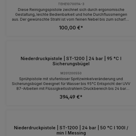
TEHE10700114-3
Diese Reinigungspistole zeichnet sich durch ergonomische
Gestaltung, leichte Bedienbarkeit und hohe Durchflussmengen
aus. Der gewünschte Strahl ist vom feinen Nebel bis zum scharfen
Strahl mit dem Handhebel stufenlos einstellbar. Die solide
100,00 €*
Gummiummantelung mindert den Aufprall beim Herunterfallen.
Einsatzbereiche:Prozess-, Fleischwaren-, Lebensmittel-,
Getränke- und Pharmazeutische Industrie, Brauereien sowie die
Landwirtschaft. Technischen Daten: Typ E10700114-3 Werkstoff:
Messing Temperatur: 1-95°C geeignete Medien: Wasser ohne und
mit Reinigungschemikalien Betriebsdruck: max. 24bar
Durchflussmenge: max. 120 l/min* Anschluss Eingang: 1/2"
Niederdruckpistole | ST-1200 | 24 bar | 95 °C I
Innengewinde Anschluss Ausgang: X Gewicht: 0,9 kg * bei 5bar
Sicherungsbügel
Betriebsdruck ergibt sich eine Durchflussmenge von 50 l/min
M201200550
Sprühpistole mit stufenloser Spritzwinkelveränderung und
Sicherungsbügel Geeignet für Wasser bis 95°C Entspricht der UVV
87-Arbeiten mit Flüssigkeitsstrahlern Druckbereich bis 24 bar
Anschluss 1/2" IG Zusätzliche Justierschraube zur
394,49 €*
Strahlgrundeinstellung Dicke Gummiummantelung schützt gegen
Kälte, Hitze und Stoß Alle gängigen Schlauchanschlüsse
verwendbar Extrem robust durch Messing/Edelstahl-Kombination
Niederdruckpistole | ST-1200 | 24 bar | 50 °C I 100l /
min I Messing