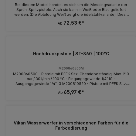
Bei diesem Modell handelt es sich um die Messingvariante der
Sprüh-Spritzpistole. Auch sie kann in Weiß oder Blau geliefert
werden. (Die Abbildung Weiß zeigt die Edelstahlvariante). Diese
Pistole ist einfach zu bedienen und äußerst sparsam vom
72,53 €*
Ab
Wasserverbrauch. So können Sie vom harten Strahl bishin zum
feinen Sprühnebel, die Pistole stufenlos verstellen. Die
Gummiummantelung schützt sie vor Beschädigungen. Unsere
Kunden verwenden sie hauptsächlich in Prozess-, Fleischwaren-,
Lebensmittel-, Getränke- und Pharmazeutische Industrie,
Brauereien sowie die Landwirtschaft, andere Einsatzgebiete sind
Hochdruckpistole | ST-860 | 100°C
natürlich genauso möglich.
M200860500M
M200860500 - Pistole mit PEEK Sitz. Chemiebeständig. Max. 210
bar / 30 l/min / 100 °C - Eingangsgewinde 1/4" IG -
Ausgangsgewinde 1/4" IG M200810520 - Pistole mit PEEK Sitz.
Chemiebeständig. Max. 210 bar / 30 l/min / 100 °C -
65,97 €*
Ab
Eingangsgewinde M22 AG - Ausgangsgewinde M22 AG
Vikan Wasserwerfer in verschiedenen Farben für die
Farbcodierung