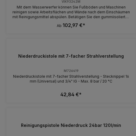
VIK93242M
Mit dem Wasserwerfer können Sie Fußböden und Maschinen
reinigen sowie Arbeitsflächen und Wände nach dem Einschäumen
mit Reinigungsmittel abspülen. Betätigen Sie den gummiisolierten
Abzug, um die Intensität des Wasserstrahls anzupassen. Der
102,97 €*
Ab
Wasserstrahl kann auch mithilfe der Schraube am Ende des
Wasserwerfers angepasst werden. Der Pfeil zeigt die
Spritzrichtung an. Der Wasserwerfer wird in Kombination mit den
1/2"- oder 3/4"-Schlauchanschlüssen VIK0712 oder VIK0715
verwendet.
Niederdruckistole mit 7-facher Strahlverstellung
M726419
Niederdruckistole mit 7-facher Strahlverstellung - Stecknippel 16
mm (Universal) und 3/4" IG - Max. 8 bar / 20 °C
42,84 €*
Reinigungspistole Niederdruck 24bar 120l/min