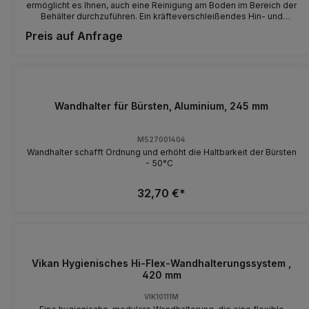
ermöglicht es Ihnen, auch eine Reinigung am Boden im Bereich der
Behälter durchzuführen. Ein kräfteverschleißendes Hin- und
Herheben der Behälter entfällt. Der Korb nimmt Behälter bis zu 10l
Preis auf Anfrage
auf. Zur Verwendung für Dosieranlagen und Reinigungsstationen.
Dübel und Schrauben werden mitgeliefert.
Wandhalter für Bürsten, Aluminium, 245 mm
M527001404
Wandhalter schafft Ordnung und erhöht die Haltbarkeit der Bürsten
- 50°C
32,70 €*
Vikan Hygienisches Hi-Flex-Wandhalterungssystem ,
420 mm
VIK10111M