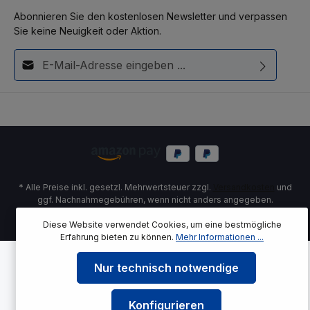
Abonnieren Sie den kostenlosen Newsletter und verpassen
Sie keine Neuigkeit oder Aktion.
E-Mail-Adresse*
Diese Seite ist durch reCAPTCHA geschützt und es gelten die
Ich habe die
Datenschutzbestimmungen
zur Kenntnis
Datenschutzrichtlinie
und
Nutzungsbedingungen
.
genommen und die
AGB
gelesen und bin mit ihnen
einverstanden.
* Alle Preise inkl. gesetzl. Mehrwertsteuer zzgl.
Versandkosten
und
ggf. Nachnahmegebühren, wenn nicht anders angegeben.
© 2026 azreinigungstechnik.de
Diese Website verwendet Cookies, um eine bestmögliche
Erfahrung bieten zu können.
Mehr Informationen ...
Nur technisch notwendige
Konfigurieren