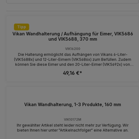
Tipp
Vikan Wandhalterung / Aufhängung für Eimer, VIK5686
und VIK5688, 370 mm
VIK16200
Die Halterung ermöglicht das Aufhängen von Vikans 6-Liter-
(VIK5688x) und 12-Liter-Eimern (VIK5686x) zum Befüllen. Zudem
können Sie diese Eimer und den 20-Liter-Eimer (VIK5692x) von
Vikan nach der Reinigung mit der Öffnung nach unten
49,16 €*
aufbewahren. Ein kleiner Haken an der Halterung ermöglicht die
Lagerung von Deckel oder Bürste und sorgt so für optimale
Hygiene.
Vikan Wandhalterung, 1-3 Produkte, 160 mm
VIK10172M
Ihr gewählter Artikel steht leider nicht mehr zur Verfügung. Wir
bieten Ihnen hier unter "Artikelnachfolger" eine Alternative an.