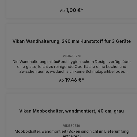
1,00 €*
Ab
Vikan Wandhalterung, 240 mm Kunststoff für 3 Geräte
VIK06152M
Die Wandhalterung mit äußerst hygienischem Design verfügt über
eine glatte, leicht zu reinigende Oberfläche ohne Löcher und
Zwischenräume, wodurch sich keine Schmutzpartikel oder
Ablagerungen ansammeln können. Bewahren Sie
19,46 €*
Ab
Reinigungsgeräte an Wandhalterungen auf, um ihre Nutzungsdauer
zu verlängern.Wandhalterung eignet sich gut als
Stielhalterung. Fasst bis zu 3 Geräte. Dient zur Aufhängung der
Geräte nach Arbeitsende, was die Lebensdauer verlängert. Die
Wandhalterung macht die Produkte deutlich sichtbar.
Vikan Mopboxhalter, wandmontiert, 40 cm, grau
VIK580510
Mopboxhalter, wandmontiert (Boxen sind nicht im Lieferumfang
enthalten)