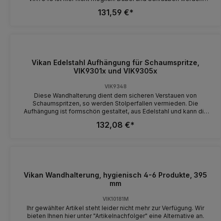
mitgeliefert.
131,59 €*
Vikan Edelstahl Aufhängung für Schaumspritze,
VIK9301x und VIK9305x
VIK9348
Diese Wandhalterung dient dem sicheren Verstauen von
Schaumspritzen, so werden Stolperfallen vermieden. Die
Aufhängung ist formschön gestaltet, aus Edelstahl und kann die
jeweilige Schaumspritze und einen 20 m - 1/2" Schlauch
132,08 €*
aufnehmen. Dübel und Schrauben zur Befestigung werden
mitgeliefert.
Vikan Wandhalterung, hygienisch 4-6 Produkte, 395
mm
VIK10181M
Ihr gewählter Artikel steht leider nicht mehr zur Verfügung. Wir
bieten Ihnen hier unter "Artikelnachfolger" eine Alternative an.