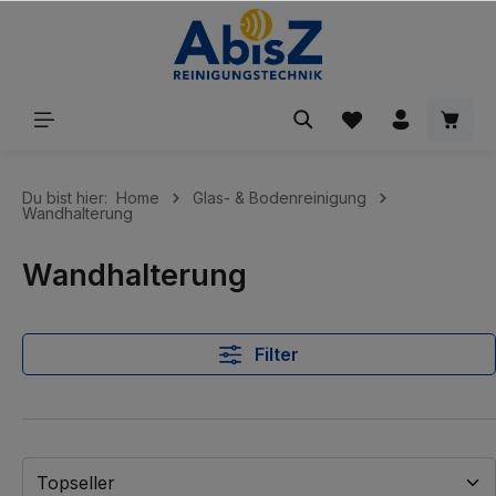
inhalt springen
Du bist hier:
Home
Glas- & Bodenreinigung
Wandhalterung
Wandhalterung
Filter