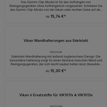
Das Gummi-Clip-Modul ist für das Aufhängen von
Reinigungsgeräten ohne Aufhängeloch vorgesehen. Schieben Sie
das Gummi-Clip-Modul von der linken oder rechten Seite auf den
mitgelieferten Doppelboden/Abstandshalter. An das Gummi-Clip-
15,74 €*
Ab
Modul kann man Produkte mit einem Durchmesser von 28-33 mm
platzieren. Das Gummi-Clip-Modul lässt sich zum Reinigen oder
Auswechseln leicht zerlegen.
Vikan Wandhalterungen aus Edelstahl
VIK0616M
Edelstahl-Wandhalterung mit äußerst hygienischem Design. Die
besondere Halterung sorgt für einen Abstand zwischen Wand und
Reinigungsgeräten, der sich leicht sauber halten lässt. Bewahren
Sie Reinigungsgeräte an Wandhalterungen auf, um ihre Haltbarkeit
15,30 €*
Ab
zu erhöhen.
Vikan 6 Ersatzstifte für VIK1011x & VIK1013x
VIK10011M