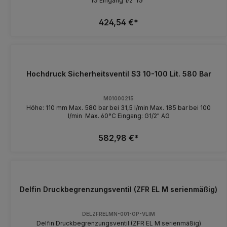
IG Eingang 1/2" IG
424,54 €*
Hochdruck Sicherheitsventil S3 10-100 Lit. 580 Bar
M01000215
Höhe: 110 mm Max. 580 bar bei 31,5 l/min Max. 185 bar bei 100
l/min Max. 60°C Eingang: G1/2" AG
582,98 €*
Delfin Druckbegrenzungsventil (ZFR EL M serienmäßig)
DELZFRELMN-001-OP-VLIM
Delfin Druckbegrenzungsventil (ZFR EL M serienmäßig)