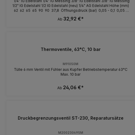
1/4" IG Edelstahl 1/4" IG Messing 3/8" IG Edelstahl 3/8" IG Messing
1/2" IG Edelstahl 1/2 IG Edelstahl (neu) 1/4" AG Edelstahl Höhe (mm)
62 62 65 65 90 90 37,8 Öffnungsdruck (bar) 0,05 - 0,1 0,05 -
0,1 0,05 - 0,1 0,05 - 0,1 0,05 - 0,1 10 0,05 - 0,1 Max. Druck (bar)
32,92 €*
Ab
400 150 400 150 400 400 400 Temperatur (°C) 90 90 90 90
90 90 90 Schlüsselweiter (mm) 19 19 22 22 27 27 17
Thermoventile, 63°C, 10 bar
M91050M
Tülle 6 mm Ventil mit Fühler aus Kupfer Betriebstemperatur 63°C
Max. 10 bar
24,06 €*
Ab
Druckbegrenzungsventil ST-230, Reparatursätze
M200230495M