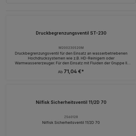
Druckbegrenzungsventil ST-230
M200230520M
Druckbegrenzungsventil für den Einsatz an wasserbetriebenen
Hochdrucksystemen wie z.B. HD-Reinigern oder
Warmwassererzeuger. Für den Einsatz mit Fluiden der Gruppe II
gem. 2014/68/EU zugelassen. Eine Verplombung ist möglich.
71,04 €*
Ab
Höhe 110 mm Max. 30 l/min 95 °C
Nilfisk Sicherheitsventil 11/2D 70
Z560128
Nilfisk Sicherheitsventil 11/2D 70