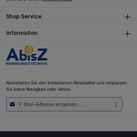
Shop Service
Information
Abonnieren Sie den kostenlosen Newsletter und verpassen
Sie keine Neuigkeit oder Aktion.
E-Mail-Adresse*
Diese Seite ist durch reCAPTCHA geschützt und es gelten die
Ich habe die
Datenschutzbestimmungen
zur Kenntnis
Datenschutzrichtlinie
und
Nutzungsbedingungen
.
genommen und die
AGB
gelesen und bin mit ihnen
einverstanden.