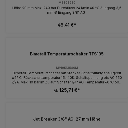
M5305250
Höhe 90 mm Max. 240 bar Durchfluss 24 l/min 60 °C Ausgang 3,5
mm Ø Eingang 3/8" AG
45,41 €*
Bimetall Temperaturschalter TFS135
M910513560M
Bimetall Temperaturschalter mit Stecker. Schaltpunktgenauigkeit
±5° C. Rückschalttemperatur 15...40K. Schaltspannung bis AC 250
V/2A. Max. 10 bar im Zulauf. Schalter 1/4" AG Temperatur 60°C oder
85°C
125,71 €*
Ab
Jet Breaker 3/8" AG, 27 mm Höhe