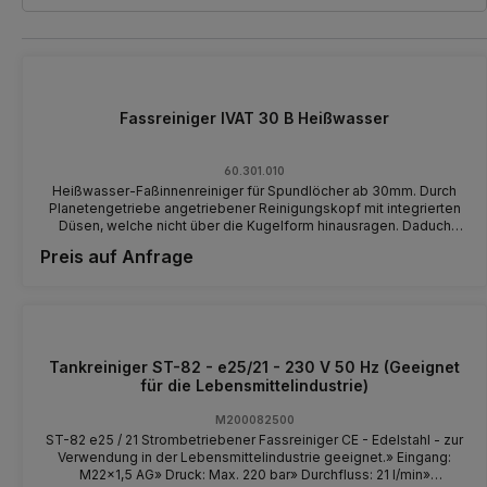
Fassreiniger IVAT 30 B Heißwasser
60.301.010
Heißwasser-Faßinnenreiniger für Spundlöcher ab 30mm. Durch
Planetengetriebe angetriebener Reinigungskopf mit integrierten
Düsen, welche nicht über die Kugelform hinausragen. Daduch
werden Beschädigungen and den Spundlöchern vermieden. Der
Preis auf Anfrage
Spundlochhalter ist auf dem Schaft verstellbar. Daduch kann der
Reinigungskopf im Zentrum des Fasses platziert werden. Ideal
zum Reinigen von Barrique Fässern oder KEG's. Wasserführende
Teile in 1.4305 Edelstahl. Leichte Handhabung durch geringes
Gewicht von nur 2 Kg ! 250 bar Maximaldruck 20 l/min maximale
Durchflussmenge Schaftlänge 1200 mm (andere Schaftlängen auf
Wunsch) für Heißwasser bis 95°C oder Kaltwasser; NBR/
Tankreiniger ST-82 - e25/21 - 230 V 50 Hz (Geeignet
Teflondichtsätze und zusätzliche Kugellagerung Dauer von 1
für die Lebensmittelindustrie)
Reinigungszyklus: 2 min15 sec Trafo mit 5 oder 10m Kabel nach
Wunsch Hochdruck- Wassereinlaß 22 x 1,5 passt zu allen
M200082500
handelsüblichen Hochdruckreinigern. 250 bar Maximaldruck 98°C
ST-82 e25 / 21 Strombetriebener Fassreiniger CE - Edelstahl - zur
Temp. max. Bildnachweis Bild 3: Faßreinigung von 1000 l Fässern
Verwendung in der Lebensmittelindustrie geeignet.» Eingang:
im Weingut Steffens- Keß, Reil an der Mosel.
M22x1,5 AG» Druck: Max. 220 bar» Durchfluss: 21 l/min»