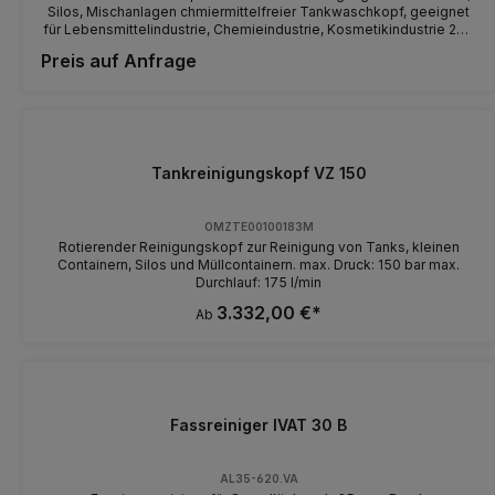
Silos, Mischanlagen chmiermittelfreier Tankwaschkopf, geeignet
für Lebensmittelindustrie, Chemieindustrie, Kosmetikindustrie 200
bar @ 200 l/min max. , 2-4 Düsen Technische Spezifikation: Siehe
Preis auf Anfrage
PDF
Tankreinigungskopf VZ 150
OMZTE00100183M
Rotierender Reinigungskopf zur Reinigung von Tanks, kleinen
Containern, Silos und Müllcontainern. max. Druck: 150 bar max.
Durchlauf: 175 l/min
3.332,00 €*
Ab
Fassreiniger IVAT 30 B
AL35-620.VA