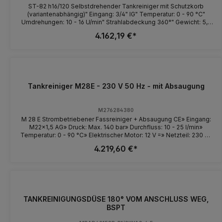
ST-82 h16/120 Selbstdrehender Tankreiniger mit Schutzkorb
(variantenabhängig)" Eingang: 3/4" IG" Temperatur: 0 - 90 °C"
Umdrehungen: 10 - 16 U/min" Strahlabdeckung 360°" Gewicht: 5,9
kg Varianten: Rufen Sie uns einfach an, wir beraten Sie gerne! BEI
4.162,19 €*
BESTELLUNG DER TANKREINIGER BITTEN WIR SIE DIE DRUCK &
DURCHFLUSSMENGE ANZUGEBEN.DIE TANKREINIGER WERDEN
INDIVIDUELL AN DEN HOCHDRUCKREINIGER ANGEPASST.
Tankreiniger M28E - 230 V 50 Hz - mit Absaugung
M276284380
M 28 E Strombetriebener Fassreiniger + Absaugung CE» Eingang:
M22x1,5 AG» Druck: Max. 140 bar» Durchfluss: 10 - 25 l/min»
Temperatur: 0 - 90 °C» Elektrischer Motor: 12 V =» Netzteil: 230 V /
50 Hz» Kabel 10 m mit Stecker» Strahlabdeckung 360°» Gewicht:
4.219,60 €*
6,2 kg» Düsen sind im Lieferumfang enthalten
TANKREINIGUNGSDÜSE 180° VOM ANSCHLUSS WEG,
BSPT