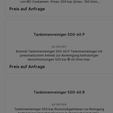
von IBC Containern- Pmax.:200 bar, Qmax.: 100 l/min,
Mindestdurchflussmenge 40 l/min Permanentspülung des
Preis auf Anfrage
Reinigungskopfes verhindert effektiv Eindringen abrasiver
Stoffgemische in den Reinigungskopf. Produktreste können durch
Überdruck im Planetengetriebe nicht in dieses eindringen. Dies
verlängert enorm die Lebensdauer der mechanischen
Komponenten. Stoffgemische können sich nicht innerhalb des
Getriebes absetzen, eventuell verhärten und somit schnell zum
Verschleiß des Getriebes beitragen. 230V Getriebemotor Drehzahl
Tankinnenreiniger 500-60 P
Reinigungskopf: 14 U/min (auf Wunsch 11 U/min) 360°
Planetengetriebe zirkelt Tankinnenräume komplett aus (geringer
Totwinkel oberhalb des Schaftes) 1/8" Wasseranschluß zum
60.301.007
Zuführen von Spülwasser im Niederdruck Schaftlänge: 500 mm
Bolondi Tankinnenreiniger 500-60 P Tankinnenreiniger mit
Standard (andere Maße auf Wunsch, ggf. Aufpreis) Gewicht: ca. 17
pneumatischem Antrieb zur Abreinigung hartnäckiger
kg. Wasserführende Teile in V4A Stahl Kran- oder
Verschmutzungen 500 bar @ 60 l/min max.
Flaschenzugaufhängung incl.
Preis auf Anfrage
Tankinnenreiniger 500-60 R
60.301.006
Tankinnenreiniger 500 bar, Rückstoßgetrieben zur Reinigung