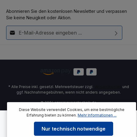
Abonnieren Sie den kostenlosen Newsletter und verpassen
Sie keine Neuigkeit oder Aktion.
E-Mail-Adresse*
Diese Seite ist durch reCAPTCHA geschützt und es gelten die
Ich habe die
Datenschutzbestimmungen
zur Kenntnis
Datenschutzrichtlinie
und
Nutzungsbedingungen
.
genommen und die
AGB
gelesen und bin mit ihnen
einverstanden.
* Alle Preise inkl. gesetzl. Mehrwertsteuer zzgl.
Versandkosten
und
ggf. Nachnahmegebühren, wenn nicht anders angegeben.
© 2026 azreinigungstechnik.de
Diese Website verwendet Cookies, um eine bestmögliche
Erfahrung bieten zu können.
Mehr Informationen ...
Nur technisch notwendige