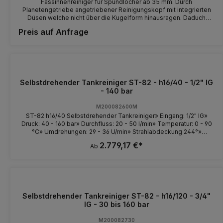
Fassinnenreiniger für Spundlöcher ab 35 mm. Durch
Planetengetriebe angetriebener Reinigungskopf mit integrierten
Düsen welche nicht über die Kugelform hinausragen. Daduch
werden Beschädigungen and den Spundlöchern vermieden. Der
Preis auf Anfrage
Spundlochhalter ist auf dem Schaft verstellbar. Daduch kann der
Reinigungskopf im Zentrum des Fasses platziert werden. Ideal
zum Reinigen von Barrique Fässern oder KEG's. Wasserführende
Teile in 1.4305 Edelstahl. Leichte Handhabung durch geringes
Gewicht von nur 2 Kg ! 250 bar Maximaldruck 20 l/min maximale
Durchflussmenge nur für Kaltwasseranwendung Dauer von 1
Reinigungszyklus: 2 min15 sec Trafo mit 5 oder 10m Kabel nach
Selbstdrehender Tankreiniger ST-82 - h16/40 - 1/2" IG
Wunsch (Sondermaß Schaftlänge 1,20m mit 120,-€ Aufpreis)
- 140 bar
Hochdruck- Wassereinlaß 22 x 1,5 passt zu allen handelsüblichen
Hochdruckreinigern. 250 bar Maximaldruck 98°C Temp. max.
M200082600M
Bildnachweis Bild 3: Faßreinigung von 1000 l Fässern im Weingut
ST-82 h16/40 Selbstdrehender Tankreiniger» Eingang: 1/2" IG»
Steffens- Keß, Reil an der Mosel
Druck: 40 - 160 bar» Durchfluss: 20 - 50 l/min» Temperatur: 0 - 90
°C» Umdrehungen: 29 - 36 U/min» Strahlabdeckung 244°»
Gewicht: 3,6 kg Varianten: Düsengröße / Durchfluss (l / min) / Druck
2.779,17 €*
Ab
(bar) BEI BESTELLUNG DER TANKREINIGER BITTEN WIR SIE DIE
DRUCK & DURCHFLUSSMENGE ANZUGEBEN.DIE TANKREINIGER
WERDEN INDIVIDUELL AN DEN HOCHDRUCKREINIGER ANGEPASST.
Selbstdrehender Tankreiniger ST-82 - h16/120 - 3/4"
IG - 30 bis 160 bar
M200082730