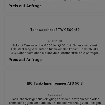
Strahlberuhigung vor den Düsen verbessert Strahlqualität und
Preis auf Anfrage
Wurfweite.
Tankwaschkopf TWK 500-60
60.302.001
Bolondi Tankwaschkopf 500 bar @ 60 l/min Schmiermittelfrei,
Edelstahl, langsam laufend für maximalen Impact. Edelstahl AISI
316. Sonderversionen bis 180 l/min lieferbar (Preis auf Anfrage).
Preis auf Anfrage
IBC Tank- Innenreiniger ATS 50 S
60.301.003
Tank Innenreiniger zur Reinigung abrasiver Stoffgemische oder
chemisch aggresiver Substanzen -ideales Wekzeug zum Reinigen