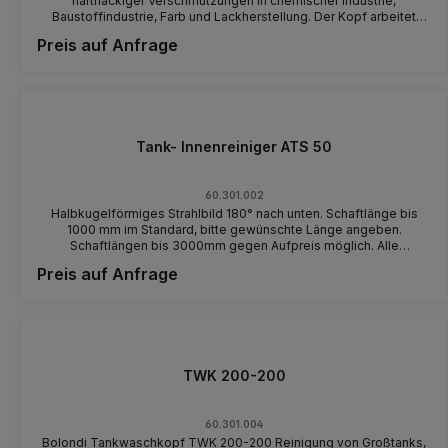
hartnäckiger Verschmutzungen in chemischer Industrie,
Baustoffindustrie, Farb und Lackherstellung. Der Kopf arbeitet
ohne Schmiermittel um Verunreinigungen der zu reinigenden
Preis auf Anfrage
Behältnisse auszuschließen. (Wasserschmierung) Material: aisi 316
Durchflussmenge: max 60lt/min Druck: max 500 bar langsame
Rotation für besseren Wirkungsgard Mindest- Einführöffnung:
120mm Filter eingebaut Hochdruck- Anschluß: axial Düsen: 2-4
Anwendungen: IBC - Tanks, Tröge, Mischanlagen
Tank- Innenreiniger ATS 50
60.301.002
Halbkugelförmiges Strahlbild 180° nach unten. Schaftlänge bis
1000 mm im Standard, bitte gewünschte Länge angeben.
Schaftlängen bis 3000mm gegen Aufpreis möglich. Alle
wasserführenden Teile in V 4 A Edelstahl. Zugelassen für
Preis auf Anfrage
Lebensmittelindustrie. Atex Versionen auf Anfrage. Pmax.: 200 bar,
Qmax.: 100 l/min (Variante in 250 bar @ 30 l/min auf Anfrage)
Drehzahl Planetengetriebe: 14 U/min
TWK 200-200
60.301.004
Bolondi Tankwaschkopf TWK 200-200 Reinigung von Großtanks,