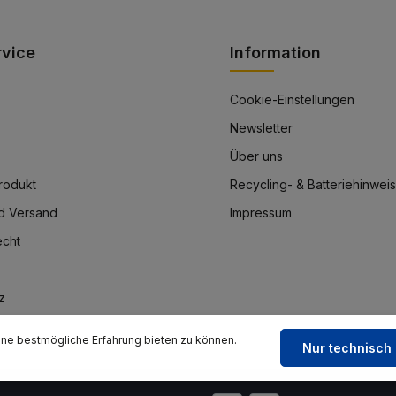
rvice
Information
Cookie-Einstellungen
Newsletter
Über uns
rodukt
Recycling- & Batteriehinwei
d Versand
Impressum
echt
z
ne bestmögliche Erfahrung bieten zu können.
Nur technisch