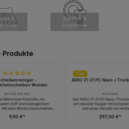
haum &
Zubehör &
erdruck
Ersatzteile
e Produkte
Tipp
tliche Bewertung von 5 von 5 Sternen
cheibenreiniger -
AERO 21-21 PC Nass-/ Troc
chutzscheiben Wunder
WIT480.500.500
107406601
e Mikrofaser Putzhilfe, mit
Der AERO 21-21 PC Nass-/Trocke
barem Griff und beweglichem
ein robuster Sauger mit kompak
. Mit dem Windschutzscheiben-
und einer Vielzahl von einf
s kinderleicht Ihre Autoscheiben,
bedienenden Funktionen. Der AE
9,90 €*
297,50 €*
en, mühelos bis in den äußersten
verfügt über eine Gerätestec
reinigen. Mit der mitgelieferten
Einschaltautomatik zum Betre
che besprühen Sie einfach das
elektrischen Werkzeugen. Du