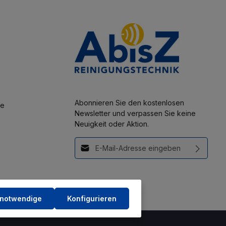
Abonnieren Sie den kostenlosen
se
Newsletter und verpassen Sie keine
Neuigkeit oder Aktion.
E-Mail-Adresse*
Diese Seite ist durch reCAPTCHA geschützt und
Ich habe die
es gelten die
Datenschutzrichtlinie
und
Datenschutzbestimmungen
zur
Nutzungsbedingungen
.
Kenntnis genommen und die
AGB
gelesen und bin mit ihnen
 notwendige
Konfigurieren
einverstanden.