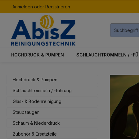
Anmelden
oder
Registrieren
inhalt springen
HOCHDRUCK & PUMPEN
SCHLAUCHTROMMELN / -F
Hochdruck & Pumpen
Schlauchtrommeln / -führung
Glas- & Bodenreinigung
Staubsauger
Schaum & Niederdruck
Zubehör & Ersatzteile