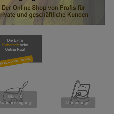
Glas- &
Bodenreinigung
Staubsauger