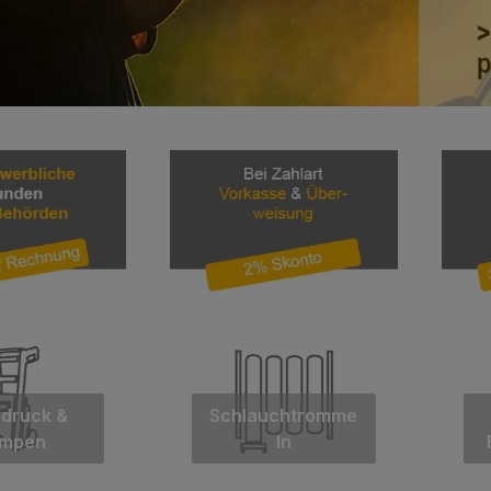
druck &
Schlauchtromme
mpen
ln