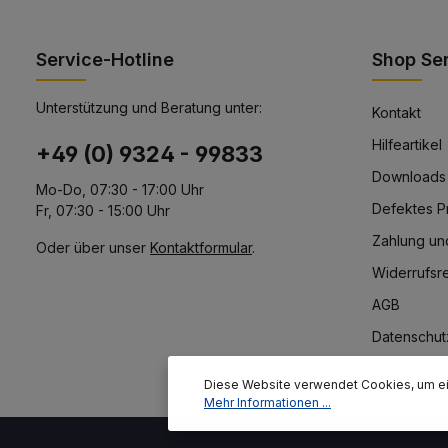
Service-Hotline
Shop Se
Unterstützung und Beratung unter:
Kontakt
Hilfeartikel
+49 (0) 9324 - 99833
Downloads
Mo-Do, 07:30 - 17:00 Uhr
Defektes P
Fr, 07:30 - 15:00 Uhr
Zahlung un
Oder über unser
Kontaktformular
.
Widerrufsr
AGB
Datenschut
Diese Website verwendet Cookies, um ei
Mehr Informationen ...