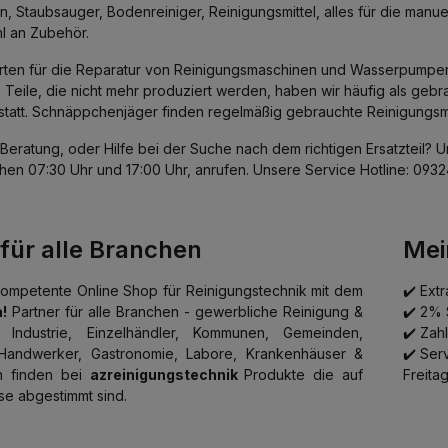
Saugrohre lassen sich am Moto
, Staubsauger, Bodenreiniger, Reinigungsmittel, alles für die ma
Fahrgestell sicher unterbringen. 
l an Zubehör.
einen einfachen uns kraftsparend
des AERO 21. Blasfunktion Durch einfaches
rten für die Reparatur von Reinigungsmaschinen und Wasserpumpen. D
umstecken des Saugschlauches
Abluft des Saugers zum Ausbl
 Teile, die nicht mehr produziert werden, haben wir häufig als gebra
Ablasen verwendet wer
statt. Schnäppchenjäger finden regelmäßig gebrauchte Reinigungs
Beratung, oder Hilfe bei der Suche nach dem richtigen Ersatzteil? 
chen 07:30 Uhr und 17:00 Uhr, anrufen. Unsere Service Hotline: 09324
 für alle Branchen
Mei
kompetente Online Shop für Reinigungstechnik mit dem
✔️ Ext
!
Partner für alle Branchen - gewerbliche Reinigung &
✔️ 2% 
, Industrie, Einzelhändler, Kommunen, Gemeinden,
✔️
Zah
 Handwerker, Gastronomie, Labore, Krankenhäuser &
✔️ Ser
n finden bei
azreinigungstechnik
Produkte die auf
Freita
se abgestimmt sind.