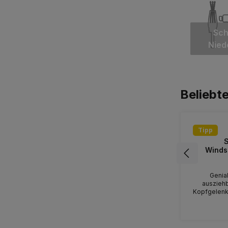
Sc
Nied
Beliebt
Tipp
Durchschnit
Schlauchaufroller Wagen aus Stahl
S
für 100m Schlauch 3/4"
Winds
LANWSSAF34-100
Der fahrbare Schlauchwagen besitzt
Genial
Vollgummiräder, eine Haspelblockierung und
auszieh
ist für Profis gedacht. Er besteht aus
Kopfgelenk
galvanisch verzinktem Stahlrohr. Seine
Wunder ist e
675,00 €*
Kunsstoffräder machen ihn leicht bedienbar.
auch von inn
Der vorhandene Winkeldrehanschluss besteht
Winkel zu 
aus Messing. Durch die doppelt gelagerte
Sprühflas