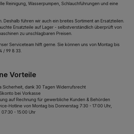
rkopf und
nuelle Reinigung, Wasserpumpen, Schlauchführungen und eine
Dies erlaubt
en Transport
eshalb führen wir auch ein breites Sortiment an Ersatzteilen.
 kann die
asen oder
uchte Ersatzteile auf Lager - selbstverständlich überprüft von
den
maschinen zu unschlagbaren Preisen.
Unser Serviceteam hilft gerne. Sie können uns von Montag bis
 / 99 8 33.
ne Vorteile
ra Sicherheit, dank 30 Tagen Widerrufsrecht
Skonto bei Vorkasse
lung auf Rechnung für gewerbliche Kunden & Behörden
vice-Hotline von Montag bis Donnerstag 7:30 - 17:00 Uhr,
g 07:30 - 15:00 Uhr