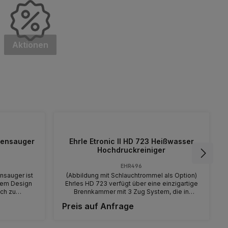
Aktionen
kensauger
Ehrle Etronic II HD 723 Heißwasser
Hochdruckreiniger
EHR496
nsauger ist
(Abbildung mit Schlauchtrommel als Option)
tem Design
Ehrles HD 723 verfügt über eine einzigartige
ach zu
Brennkammer mit 3 Zug System, die in
RO 21-21 PC
horizontaler Richtung eingebaut ist. Daraus
Preis auf Anfrage
kdose mit
ergibt sich die Erfüllung strengster
iben von
Abgasnormen, hohe Leistung bei geringem
rch sein
Verbrauch. Zusätzlich verfügt der Reiniger