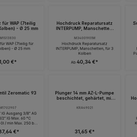
7/
 für WAP (7teilig
Hochdruck Reparatursatz
S
ver
Kolben) - Ø 25 mm
INTERPUMP, Manschetten,
un
für 3 Kolben
M1513830
M34001901M
für WAP (7teilig für
Hochdruck Reparatursatz
olben) - Ø 25 mm
INTERPUMP, Manschetten, für 3
Kolben
Pa
O
1,00 €*
40,34 €*
Ab
3/8" IG. By
b
Mano
IG. Bypass 1/4" IG. Max. 250 b
Mano
til Zeromatic 93
Plunger 14 mm AZ-L-Pumpe
IG. Bypass 1/4" IG. Ausga
beschichtet, gehärtet, mit
Ho
U
Sprengring
(IP65) und K
M1702907
KRA49021
250 b
" IG Ausgang 3/8" AG
Bypass
 Max. 60 °C
°C Ausgang 3/8" IG. Ma
0l / min Max. 250 bar
K
meter 1/4" IG
87,64 €*
31,65 €*
14
Dr