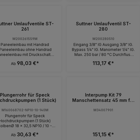
122, K 1152 TST, K 160 TS T, K
1150 usw. Sind Sie sich nicht
sicher, ob Sie das Kränzle
Getriebeöl oder das
Hochleistungsgetriebeöl
uttner Umlaufventile ST-
Suttner Umlaufventil ST-
wenden sollten, dann rufen Sie
261
280
s einfach an. Wir helfen Ihnen
gerne weiter.
M200261559M
M200280510
Paneeleinbau mit Handrad
Eingang 3/8" IG Ausgang 3/8" IG.
Paneeleinbau ohne Handrad
Bypass 1/4" IG. Manometer 1/4" IG.
neeleinbau mit Druckschalter
Max. 250 bar / 80 °C Durchfluss
hne Chemieinjektor Eingang
30l / min
98,03 €*
113,17 €*
Ab
pass 1/4" IG. Max. 250
ar / 80 °C Ausgang 3/8" IG.
meter 1/4" IG. Eingang 3/8"
ar /
80 °C Ausgang 3/8" IG.
meter 1/4" IG Eingang 3/8"
ng 3/8"
Plungerrohr für Speck
Interpump Kit 79
IG. Manometer 1/4" IG.
chdruckpumpen (1 Stück)
Manschettensatz 45 mm für
mlaufventil mit Druckschalter
drei Kolben
abel 1.200 mm. Max.
M160068702-NP10-10-140M
M34007901
ar / 80 °C Eingang 3/8" IG.
Plungerrohr für Speck
 1/4" IG. Max. 250 bar / 80
Hochdruckpumpen (1 Stück)
nometer
olbenØ 18 x 32,5 NP10 / 10 -
1/4" IG. Mit Chemieinjektor
140NP10 / 13 - 140NP10 / 15 -
30,63 €*
151,15 €*
Druckschalter dreiadrig
Ab
0NP16 / 14 - 210NP16 / 15 - 210
uckschalter vieradrig Tülle 6