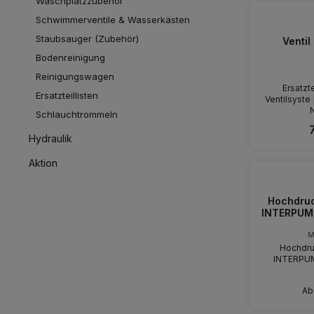
Waschplatzzubehör
Schwimmerventile & Wasserkästen
Staubsauger (Zubehör)
Ventil 
Bodenreinigung
Reinigungswagen
Ersatzte
Ersatzteillisten
Ventilsyste |
N
Schlauchtrommeln
Hydraulik
Aktion
Hochdruc
INTERPUMP,
M
Hochdru
INTERPUMP
A