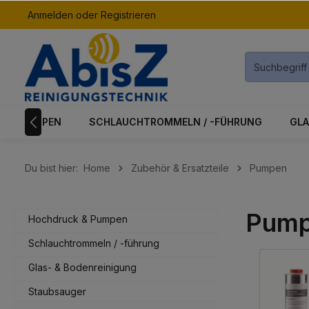
Anmelden
oder
Registrieren
inhalt springen
K & PUMPEN
SCHLAUCHTROMMELN / -FÜHRUNG
GLA
Du bist hier:
Home
Zubehör & Ersatzteile
Pumpen
Pum
Hochdruck & Pumpen
Schlauchtrommeln / -führung
Glas- & Bodenreinigung
Staubsauger