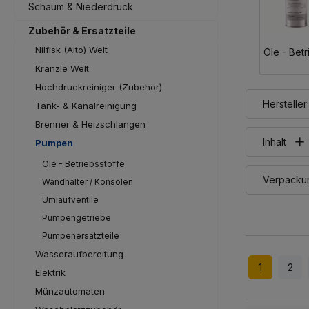
Schaum & Niederdruck
Zubehör & Ersatzteile
Nilfisk (Alto) Welt
Öle - Betr
Kränzle Welt
Hochdruckreiniger (Zubehör)
Hersteller
Tank- & Kanalreinigung
Brenner & Heizschlangen
Inhalt
Pumpen
Öle - Betriebsstoffe
Verpackun
Wandhalter / Konsolen
Umlaufventile
Pumpengetriebe
Pumpenersatzteile
Wasseraufbereitung
1
2
Elektrik
Münzautomaten