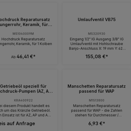
ochdruck Reparatursatz
Umlaufventil VB75
ungerrohr, Keramik, für 1
Kolben
M51040009M
M5320930
Hochdruck Reparatursatz
Eingang 1/2" IG Ausgang 3/8" IG
ngerrohr, Keramik, für 1 Kolben
Umlaufventil mit Hohlschraube
Banjo-Anschluss X: 19 mm Y: 62-
73 mm Passend IP50, IP44, IP47,
46,41 €*
155,08 €*
Ab
IP60, IP63 / Speck NP16 Max. 250
bar / 90 °C Durchfluss 30l / min
Getriebeöl speziell für
Manschetten Reparatursatz
chdruck-Pumpen (AZ, AP,
passend für WAP
APG) 1 Liter
KRA400922
M1513800
ei diesem Produkt handelt es
Manschetten Reparatursatz
ch um das Kränzle Getriebeöl.
passend für WAP - die Zahlen
n Einsatz ist für AZ, AP und APG
stehen für Durchmesser /
chdruckpumpen gedacht. Zum
Innendurchmesser.
eis auf Anfrage
6,93 €*
spiel für die Hochdruckreiniger
D 10/122, K 1132, K 115-185,HD