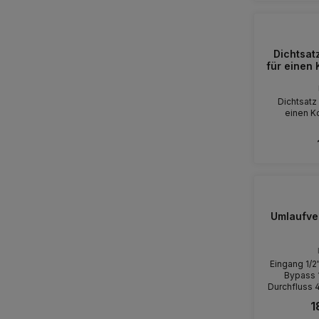
Dichtsatz
für einen 
Dichtsatz 
einen K
Umlaufven
Eingang 1/2
Bypass 1/2" IG
Durchfluss 4
Mano
1