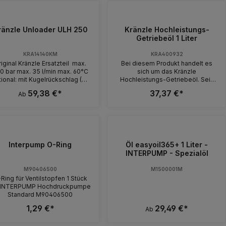
ränzle Unloader ULH 250
Kränzle Hochleistungs-
Getriebeöl 1 Liter
KRA14140KM
KRA400932
iginal Kränzle Ersatzteil max.
Bei diesem Produkt handelt es
0 bar max. 35 l/min max. 60°C
sich um das Kränzle
ional: mit Kugelrückschlag (K),
Hochleistungs-Getriebeöl. Sein
njektor (I) oder Fronteinbau (F)
Einsatz ist für AM und AQ
59,38 €*
37,37 €*
Ab
Anschlüsse: Bypass 1/4" IG |
Hochdruckpumpen gedacht. Zum
ometer 1/4" IG Ausführung
Beispiel für die Hochdruckreiniger
gang Ausgang UL 250 K 3/8"
der Kränzle therm Reihe, der
LH 250 K 3/8" IG
quadro Reihe und den
250 KF 3/8" IG 3/8"
Hochdruckreinigern 170-270 T,
M22x1.5
3170-3270 TS T usw. Sollten Sie
/8" IG M22x1.5
Interpump O-Ring
sich nicht sicher sein, welche
Öl easyoil365+ 1 Liter -
AG
Pumpe Sie besitzen oder
INTERPUMP - Spezialöl
welches Öl das beste für Sie ist,
dann rufen Sie uns einfach an. Wir
M90406500
M1500001M
helfen Ihnen gerne weiter.
Ring für Ventilstopfen 1 Stück
r INTERPUMP Hochdruckpumpe
Standard M90406500
1,29 €*
29,49 €*
Ab