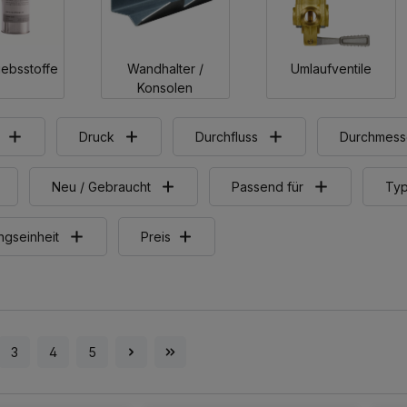
iebsstoffe
Wandhalter /
Umlaufventile
Konsolen
Druck
Durchfluss
Durchmess
Neu / Gebraucht
Passend für
Ty
gseinheit
Preis
3
4
5