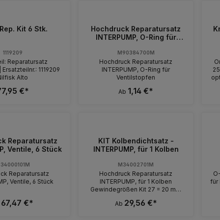
Rep. Kit 6 Stk.
Hochdruck Reparatursatz
K
INTERPUMP, O-Ring für
Ventilstopfen
1119209
M90384700M
il: Reparatursatz
Hochdruck Reparatursatz
Or
 Ersatzteilnr.: 1119209
INTERPUMP, O-Ring für
25
ilfisk Alto
Ventilstopfen
opt
I
77,95 €*
1,14 €*
Ab
Man
Ein
IG 3/8" IG U
3/8" IG ULH 
IG ULH 250 KI 3/8" IG 
k Reparatursatz
KIT Kolbendichtsatz -
AG UL 250 KI 3
 Ventile, 6 Stück
INTERPUMP, für 1 Kolben
34000101M
M34002701M
ck Reparatursatz
Hochdruck Reparatursatz
O-
, Ventile, 6 Stück
INTERPUMP, für 1 Kolben
fü
Gewindegrößen Kit 27 = 20 mm
Kit 28 = 20 mm Kit 29 = 22 mm Kit
67,47 €*
29,56 €*
b
Ab
80 = 45 mm Kit 82 = 20 mm Kit 92
= 15 mm Kit 96 = 15 mm Kit 130 =