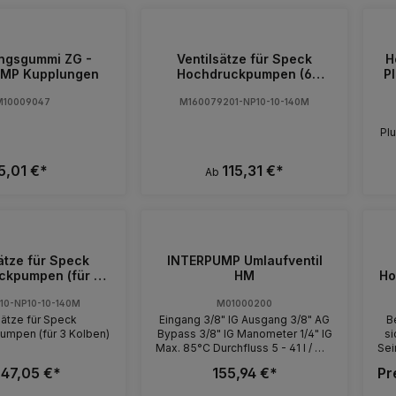
15 mm Kit 131 = 18 mm Kit 167 = 18
mm Kit 203 = 22 mm Kit 205 = 18
mm
ngsgummi ZG -
Ventilsätze für Speck
H
MP Kupplungen
Hochdruckpumpen (6
Pl
Stück)
M10009047
M160079201-NP10-10-140M
Plu
5,01 €*
115,31 €*
Ab
ätze für Speck
INTERPUMP Umlaufventil
ckpumpen (für 3
HM
Ho
Kolben)
10-NP10-10-140M
M01000200
sätze für Speck
Eingang 3/8" IG Ausgang 3/8" AG
B
mpen (für 3 Kolben)
Bypass 3/8" IG Manometer 1/4" IG
si
Max. 85°C Durchfluss 5 - 41 l / min
Sei
Max. 200 bar
Ho
47,05 €*
155,94 €*
Pr
b
Bei
H