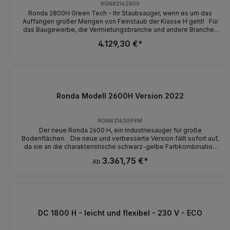
Stromverbrauch, dennoch hohe Saugleistung
RON82162800
Ronda 2800H Green Tech - Ihr Staubsauger, wenn es um das
Auffangen großer Mengen von Feinstaub der Klasse H geht! Für
das Baugewerbe, die Vermietungsbranche und andere Branchen
mit größeren Mengen von feinem oder
4.129,30 €*
gesundheitsgefährdendem Staub gut geeignet. Z.B. in Verbindung
mit Bodenschleifmaschinen und Rillenfräsern. Die Basismaschine
wird ohne Auffang-/Leerungssystem geliefert, welches immer
zusammen mit der Maschine zu bestellen ist, um eine komplett
fahrbereite Maschine zu bekommen. Die Vorteile dieser
Maschine sind:- Leichter Transport durch stabilem Rahmen und
großen Rollen- Gleichbleibende hohe Saugleistung durch
Ronda Modell 2600H Version 2022
Kanalfilter- Sehr gut geeignet für Holz- und Zementstaub- 3
Motoren sorgen für große Saugfähigkeit- H-Klasse Filter-
Zykloneffekt- Filterreinigung während des Betriebes- Leerung ist
RON82163099M
staubfrei möglich- Variable Höhe durch Teleskopsystem-
Der neue Ronda 2600 H, ein Industriesauger für große
Stundenzähler- Staub auffangen durch Behälter oder Longopac
Bodenflächen. Die neue und verbesserte Version fällt sofort auf,
da sie an die charakteristische schwarz-gelbe Farbkombination
der H-Klassen Baureihe angepasst wurde. Im Innenleben kommt
3.361,75 €*
Ab
ein anderer Behältereinsatz zum Tragen, der es ermöglicht, auch
einen Kunststoffsack zum Auffangen des Materials zu verwenden.
Sie können zwischen der zwei- bzw. dreimotorigen Variante
wählen. Das heißt, zwischen 2.200 W und 3.300 W.
DC 1800 H - leicht und flexibel - 230 V - ECO