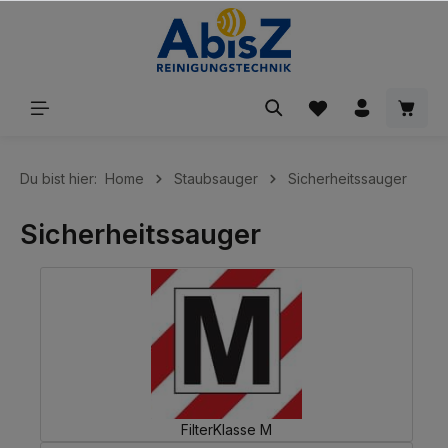
inhalt springen
Du bist hier:
Home
Staubsauger
Sicherheitssauger
Sicherheitssauger
FilterKlasse M