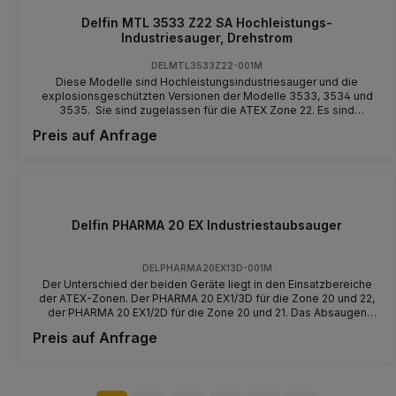
Delfin MTL 3533 Z22 SA Hochleistungs-
Industriesauger, Drehstrom
DELMTL3533Z22-001M
Diese Modelle sind Hochleistungsindustriesauger und die
explosionsgeschützten Versionen der Modelle 3533, 3534 und
3535. Sie sind zugelassen für die ATEX Zone 22. Es sind
Drehstromsauger für Stäube, feste und flüssige Stoffe und eignen
Preis auf Anfrage
sich wie die anderen Modelle auch, immer dann besonders, wenn
nur wenig Platz zur Verfügung steht, aber ein kraftvolles und
zuverlässiges Absaugen gefordert wird. Sie verfügen über viele
Schutzeinrichtungen, sind geräuscharm, leistungsstark und
langlebig. Die Sauger sind mit einem Seitenkanalverdichter
ausgestattet und aufgrund des Direktantriebes vollkommen
wartungsfrei. Diese Maschinen sind für den Dauerbetrieb, selbst
Delfin PHARMA 20 EX Industriestaubsauger
im 24 Stunden Einsatz ausgelegt. Sie können sie in vielen
unterschiedlichen Varianten erhalten. So kann der 2 m² große
Sternfilter auch gegen einen 3 m² Filter getauscht werden und
DELPHARMA20EX13D-001M
vieles mehr. Der Unterschied zwischen den drei Maschinen liegt in
Der Unterschied der beiden Geräte liegt in den Einsatzbereiche
der Leistung, dem Unterdruck und der Luftmenge. Die besonderen
der ATEX-Zonen. Der PHARMA 20 EX1/3D für die Zone 20 und 22,
Vorteile dieser Sauger sind:- Delfin CE Autozertifizierung -
der PHARMA 20 EX1/2D für die Zone 20 und 21. Das Absaugen
Phasenfolgeüberwachung - Filter Staubklasse M - Filter
potenziell explosiver Stäube in explosionsgefährdeten Bereichen
Preis auf Anfrage
antistatisch - Maschine komplett geerdet - Rolle antistatisch -
der Zone 22 kann eine noch gefährlichere Situation innerhalb des
Erdungskabel mit Erdungszange - Stecker ATEX 3D
Industriestaubsaugers verursachen, in der der abgesaugte Staub
bewegt und aufgefangen wird. Die Zertifizierung der Zone 20 im
Inneren der Absaugkammer eliminiert dieses Risiko und garantiert