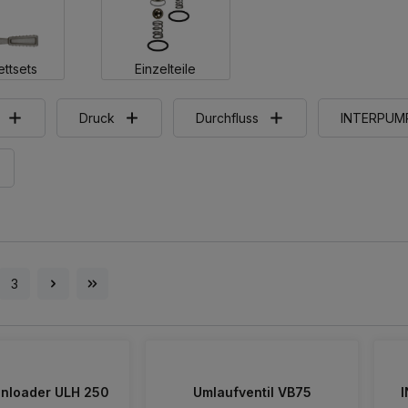
ttsets
Einzelteile
Druck
Durchfluss
INTERPUM
3
Unloader ULH 250
Umlaufventil VB75
I