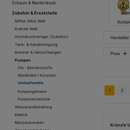
Schaum & Niederdruck
Zubehör & Ersatzteile
Nilfisk (Alto) Welt
Komple
Kränzle Welt
Hochdruckreiniger (Zubehör)
Hersteller
Tank- & Kanalreinigung
Brenner & Heizschlangen
Preis
Pumpen
Öle - Betriebsstoffe
Wandhalter / Konsolen
Umlaufventile
1
2
Pumpengetriebe
Pumpenersatzteile
Wasseraufbereitung
Elektrik
Münzautomaten
Kränzle 