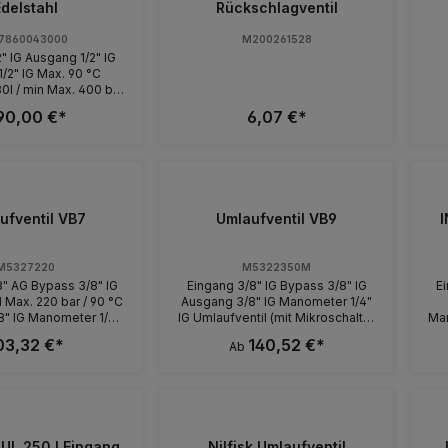
Edelstahl
Rückschlagventil
7860043000
M200261528
" IG Ausgang 1/2" IG
 Max. 90 °C
0l / min Max. 400 bar
f Anfrage erhalten Sie
90,00 €*
6,07 €*
auch mit einer Viton-
Dichtung!
ufventil VB7
Umlaufventil VB9
I
M5327220
M5322350M
8" AG Bypass 3/8" IG
Eingang 3/8" IG Bypass 3/8" IG
Ei
 Max. 220 bar / 90 °C
Ausgang 3/8" IG Manometer 1/4"
8" IG Manometer 1/4"
IG Umlaufventil (mit Mikroschalter
Man
hfluss 30 l / min
(IP55) und Kabel 1.000 mm) Max.
03,32 €*
140,52 €*
Ab
220 bar / 90 °C
UL 250 I Eingang
Nilfisk Umlaufventil