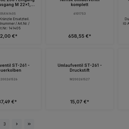
komplett
AG
KRA141405
6101753
Kränzle Ersatzteil.
Du
lnummer / Art.Nr. /
IG 
t.Nr.: 141405
U
2,00 €*
658,55 €*
entil ST-261 -
Umlaufventil ST-261 -
euerkolben
Druckstift
200261526
M200261527
37,49 €*
15,07 €*
3