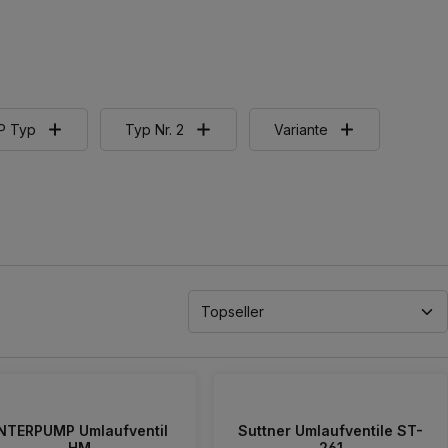
P Typ
Typ Nr. 2
Variante
NTERPUMP Umlaufventil
Suttner Umlaufventile ST-
HM
261