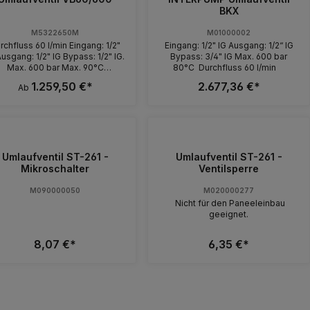
BKX
M5322650M
M01000002
rchfluss 60 l/min Eingang: 1/2"
Eingang: 1/2" IG Ausgang: 1/2“ IG
Ausgang: 1/2" IG Bypass: 1/2" IG.
Bypass: 3/4" IG Max. 600 bar
Max. 600 bar Max. 90°C
80°C Durchfluss 60 l/min
mlaufventil mit Mikroschalter
1.259,50 €*
2.677,36 €*
Ab
(IP55) Kabel 950 mm
Umlaufventil ST-261 -
Umlaufventil ST-261 -
Mikroschalter
Ventilsperre
M090000050
M020000277
Nicht für den Paneeleinbau
geeignet.
8,07 €*
6,35 €*