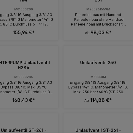
M01000200
M200261559M
ngang 3/8" IG Ausgang 3/8" AG
Paneeleinbau mit Handrad
ass 3/8" IG Manometer 1/4" IG
Paneeleinbau ohne Handrad
urchfluss 5 - 41 l / min
Paneeleinbau mit Druckschalter
Max. 200 bar
Ohne Chemieinjektor Eingang
155,94 €*
98,03 €*
Ab
3/8" IG. Bypass 1/4" IG. Max. 250
bar / 80 °C Ausgang 3/8" IG.
Manometer 1/4" IG. Eingang 3/8"
IG. Bypass 1/4" IG. Max. 250 bar /
80 °C Ausgang 3/8" IG.
Manometer 1/4" IG Eingang 3/8"
NTERPUMP Umlaufventil
IG. Bypass 1/4" IG. Ausgang 3/8"
Umlaufventil 250
IG. Manometer 1/4" IG.
H284
Umlaufventil mit Druckschalter
(IP65) und Kabel 1.200 mm. Max.
M10000284
M53331M
250 bar / 80 °C Eingang 3/8" IG.
ngang 3/8" IG Ausgang 3/8" AG
Eingang 3/8" IG Ausgang 3/8" IG.
Bypass 1/4" IG. Max. 250 bar / 80
Bypass 3/8" IG Max. 85 °C
Bypass 1/4" IG. Manometer 1/4" IG.
°C Ausgang 3/8" IG. Manometer
nometer 1/4" IG Durchfluss 8 -
Max. 250 bar / 60°C (ST-250
1/4" IG. Mit Chemieinjektor
41 l / min Max. 280 bar
80°C) Durchfluss 35l / min Kugel-
168,43 €*
114,88 €*
Druckschalter dreiadrig
Ab
Rückschlagventil
Druckschalter vieradrig Tülle 6
mm Eingang 3/8" IG. Bypass 1/4"
IG. Ausgang 3/8" IG. Manometer
1/4" IG Max. 250 bar / 80 °C
Eingang 3/8" IG. Bypass 1/4" IG.
Ausgang 3/8" IG. Manometer 1/4"
Umlaufventil ST-261 -
Umlaufventil ST-261 -