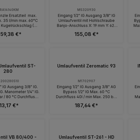
RA14140KM
M5320930
änzle Ersatzteil max.
Eingang 1/2" IG Ausgang 3/8" IG
Ei
. 35 l/min max. 60°C
Umlaufventil mit Hohlschraube
Byp
t Kugelrückschlag (K),
Banjo-Anschluss X: 19 mm Y: 62-
Max. 85°C D
) oder Fronteinbau (F)
73 mm Passend IP50, IP44, IP47,
59,38 €*
155,08 €*
b
e: Bypass 1/4" IG |
IP60, IP63 / Speck NP16 Max. 250
G Ausführung
bar / 90 °C Durchfluss 30l / min
 250 K 3/8"
Umlaufventil ST-
Umlaufventil Zeromatic 93
I
AG
280
200280510
M1702907
" IG Ausgang 3/8" IG.
Eingang 1/2" IG Ausgang 3/8" AG
Ei
4" IG.
Bypass 1/2" IG Max. 60 °C
r / 80 °C Durchfluss
Durchfluss 40l / min Max. 250 bar
Ma
30l / min
Manometer 1/4" IG
13,17 €*
187,64 €*
ntil VB 80/400 -
Umlaufventil ST-261 - HD