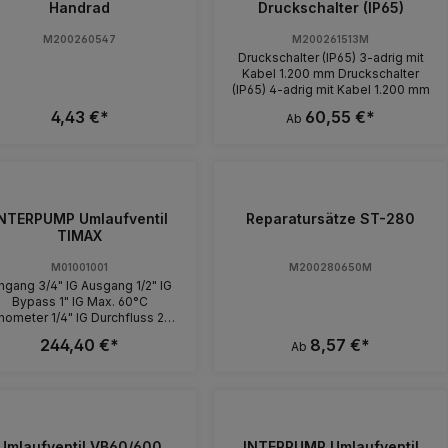
IG. Umlaufventil mit Druckschalter
Handrad
Druckschalter (IP65)
(IP65) dreiadrig und Kabel 1.200
mm. Max. 250 bar / 80 °C Eingang
M200260547
M200261513M
3/8" IG. Bypass 1/4" IG. Ausgang
Druckschalter (IP65) 3-adrig mit
3/8" IG. Manometer 1/4" IG.
Kabel 1.200 mm Druckschalter
Umlaufventil mit Druckschalter
(IP65) 4-adrig mit Kabel 1.200 mm
(IP65) vieradrig und Kabel 1.200
mm. Max. 250 bar / 80 °C Der
4,43 €*
60,55 €*
Ab
Durchfluß beträgt bei allen
Varianten 30l / min.
NTERPUMP Umlaufventil
Reparatursätze ST-280
TIMAX
M01001001
M200280650M
ngang 3/4" IG Ausgang 1/2" IG
Bypass 1" IG Max. 60°C
ometer 1/4" IG Durchfluss 200
l / min Max. 60 bar
244,40 €*
8,57 €*
Ab
Umlaufventil VB60/600
INTERPUMP Umlaufventil