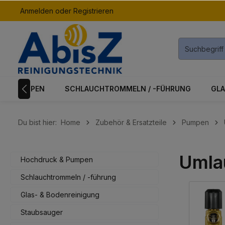
Anmelden
oder
Registrieren
inhalt springen
K & PUMPEN
SCHLAUCHTROMMELN / -FÜHRUNG
GLA
Du bist hier:
Home
Zubehör & Ersatzteile
Pumpen
Umla
Hochdruck & Pumpen
Schlauchtrommeln / -führung
Glas- & Bodenreinigung
Staubsauger