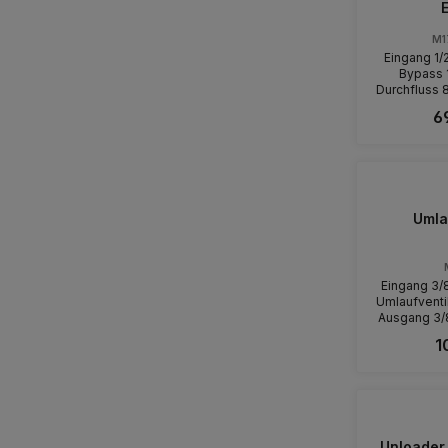
M1
Eingang 1/2
Bypass 1/2" IG
Durchfluss 8
Edelstahl Au
6
den Artikel 
Umla
Eingang 3/
Umlaufventil
Ausgang 3/
IG Durc
1
Unloader 