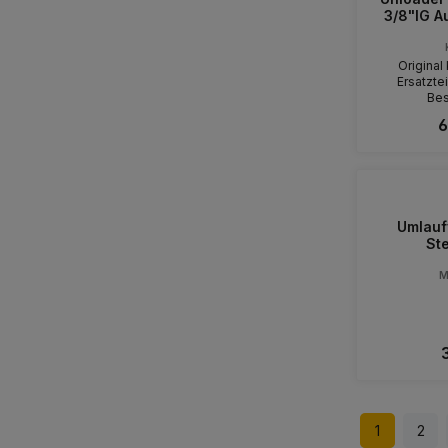
3/8"IG Ausgang M 22x1,5
Original 
Ersatztei
Bes
6
Umlaufv
St
M
1
2