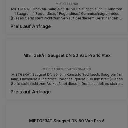
MIET-TSS3-50
MIETGERÄT Trocken-Saug-Set DN 50 :1 Saugschlauch, 1 Handrohr,
1 Saugrohr, 1 Bodendüse, 1 Fugendüse,1 Gummischrägrohrdüse
(Dieses Gerät steht nicht zum Verkauf, bei diesem Gerät handelt es
sich um ein Mietgerät - machen Sie sich vor der Benutzung mit
Preis auf Anfrage
dem Gerät und der Bedienung vertraut)
MIETGERÄT Saugset DN 50 Vac Pro 16 Atex
MIET-SAUGSET-VACPRO16ATEX
MIETGERÄT Saugset DN 50, 5 m Kunststoffschlauch, Saugrohr 1 m
lang, Flachdüse Kunststoff, Bodensaugdüse 500 mm breit (Dieses
Gerät steht nicht zum Verkauf, bei diesem Gerät handelt es sich um
ein Mietgerät - machen Sie sich vor der Benutzung mit dem Gerät
Preis auf Anfrage
und der Bedienung vertraut)
MIETGERÄT Saugset DN 50 Vac Pro 6