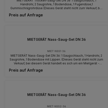
MIETGERÄT Trocken-Saug-Set DN 36 :1 Saugschlauch, 1
Handrohr, 2 Saugrohre, 1 Bodendüse, 1 Fugendüse,1
Gummischrägrohrdüse (Dieses Gerät steht nicht zum Verkauf, bei
diesem Gerät handelt es sich um ein Mietgerät - machen Sie sich
Preis auf Anfrage
vor der Benutzung mit dem Gerät und der Bedienung vertraut)
MIETGERÄT Nass-Saug-Set DN 36
MIET-NSS1-36
MIETGERÄT Nass-Saug-Set DN 36: 1 Saugschlauch, 1 Handrohr, 2
Saugrohre, 1 Bodendüse mit Lippen. (Dieses Gerät steht nicht zum
Verkauf, bei diesem Gerät handelt es sich um ein Mietgerät -
machen Sie sich vor der Benutzung mit dem Gerät und der
Preis auf Anfrage
Bedienung vertraut)
MIETGERÄT Nass-Saug-Set DN 36
MIET-NSS2-36