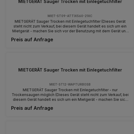
MIETGERÄT Sauger Trocken mit Einlegetuchfilter
MIET-ST09-ATTIX560-21XC
MIETGERÄT Sauger Trocken mit Einlegetuchfilter (Dieses Gerät
steht nicht zum Verkauf, bei diesem Gerät handelt es sich um ein
Mietgerät - machen Sie sich vor der Benutzung mit dem Gerät und
der Bedienung vertraut) Luftmenge (l/min) 3600 Unterdruck
Preis auf Anfrage
(mbar/kPa) 230/23 Leistung Pmax (W) 1500 Leistung Piec (W)
1200 Arbeistgeräusch (dB(A)) 57 Behälterinhalt (l) 45
Netzanschluss (V/~/Hz) 230/1/50-60 Abmessungen LxBxH (mm)
506 x 476 x 655 Gewicht (kg) 16 Kabellänge (m) 7,5
MIETGERÄT Sauger Trocken mit Einlegetuchfilter
MIET-ST12-WAPTURBOSB
MIETGERÄT Sauger Trocken mit Einlegetuchfilter - nur
Trockensaugen möglich (Dieses Gerät steht nicht zum Verkauf, bei
diesem Gerät handelt es sich um ein Mietgerät - machen Sie sich
vor der Benutzung mit dem Gerät und der Bedienung vertraut)
Preis auf Anfrage