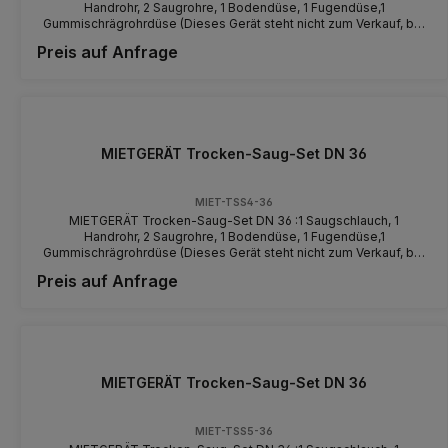
Handrohr, 2 Saugrohre, 1 Bodendüse, 1 Fugendüse,1
Gummischrägrohrdüse (Dieses Gerät steht nicht zum Verkauf, bei
diesem Gerät handelt es sich um ein Mietgerät - machen Sie sich
Preis auf Anfrage
vor der Benutzung mit dem Gerät und der Bedienung vertraut)
MIETGERÄT Trocken-Saug-Set DN 36
MIET-TSS4-36
MIETGERÄT Trocken-Saug-Set DN 36 :1 Saugschlauch, 1
Handrohr, 2 Saugrohre, 1 Bodendüse, 1 Fugendüse,1
Gummischrägrohrdüse (Dieses Gerät steht nicht zum Verkauf, bei
diesem Gerät handelt es sich um ein Mietgerät - machen Sie sich
Preis auf Anfrage
vor der Benutzung mit dem Gerät und der Bedienung vertraut)
MIETGERÄT Trocken-Saug-Set DN 36
MIET-TSS5-36