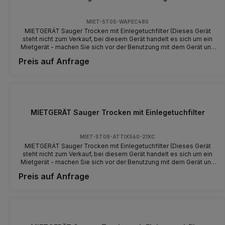
MIET-ST05-WAPEC480
MIETGERÄT Sauger Trocken mit Einlegetuchfilter (Dieses Gerät
steht nicht zum Verkauf, bei diesem Gerät handelt es sich um ein
Mietgerät - machen Sie sich vor der Benutzung mit dem Gerät und
der Bedienung vertraut)
Preis auf Anfrage
MIETGERÄT Sauger Trocken mit Einlegetuchfilter
MIET-ST08-ATTIX560-21XC
MIETGERÄT Sauger Trocken mit Einlegetuchfilter (Dieses Gerät
steht nicht zum Verkauf, bei diesem Gerät handelt es sich um ein
Mietgerät - machen Sie sich vor der Benutzung mit dem Gerät und
der Bedienung vertraut) Luftmenge (l/min) 3600 Unterdruck
Preis auf Anfrage
(mbar/kPa) 230/23 Leistung Pmax (W) 1500 Leistung Piec (W)
1200 Arbeistgeräusch (dB(A)) 57 Behälterinhalt (l) 45
Netzanschluss (V/~/Hz) 230/1/50-60 Abmessungen LxBxH (mm)
506 x 476 x 655 Gewicht (kg) 16 Kabellänge (m) 7,5