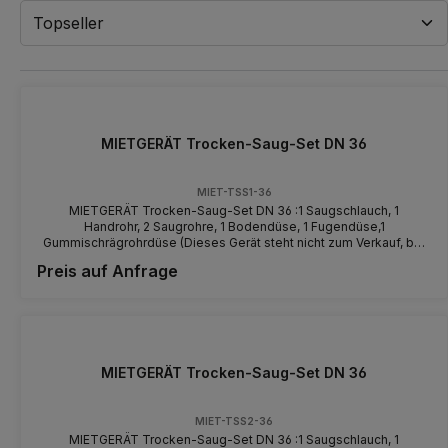
MIETGERÄT Trocken-Saug-Set DN 36
MIET-TSS1-36
MIETGERÄT Trocken-Saug-Set DN 36 :1 Saugschlauch, 1
Handrohr, 2 Saugrohre, 1 Bodendüse, 1 Fugendüse,1
Gummischrägrohrdüse (Dieses Gerät steht nicht zum Verkauf, bei
diesem Gerät handelt es sich um ein Mietgerät - machen Sie sich
Preis auf Anfrage
vor der Benutzung mit dem Gerät und der Bedienung vertraut)
MIETGERÄT Trocken-Saug-Set DN 36
MIET-TSS2-36
MIETGERÄT Trocken-Saug-Set DN 36 :1 Saugschlauch, 1