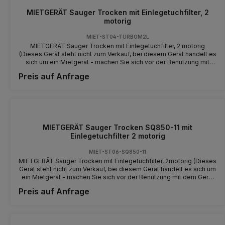
MIETGERÄT Sauger Trocken mit Einlegetuchfilter, 2
motorig
MIET-ST04-TURBOM2L
MIETGERÄT Sauger Trocken mit Einlegetuchfilter, 2 motorig
(Dieses Gerät steht nicht zum Verkauf, bei diesem Gerät handelt es
sich um ein Mietgerät - machen Sie sich vor der Benutzung mit
dem Gerät und der Bedienung vertraut)
Preis auf Anfrage
MIETGERÄT Sauger Trocken SQ850-11 mit
Einlegetuchfilter 2 motorig
MIET-ST06-SQ850-11
MIETGERÄT Sauger Trocken mit Einlegetuchfilter, 2motorig (Dieses
Gerät steht nicht zum Verkauf, bei diesem Gerät handelt es sich um
ein Mietgerät - machen Sie sich vor der Benutzung mit dem Gerät
und der Bedienung vertraut) Unterdruck: 230 mbar / 23 kPa
Preis auf Anfrage
Filterfläche: 1 m² Behältervolumen brutto: 80 l Schalldruckpegel: 75
dB (A)