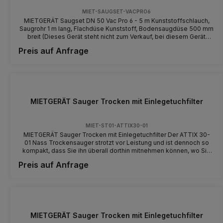
MIET-SAUGSET-VACPRO6
MIETGERÄT Saugset DN 50 Vac Pro 6 - 5 m Kunststoffschlauch,
Saugrohr 1 m lang, Flachdüse Kunststoff, Bodensaugdüse 500 mm
breit (Dieses Gerät steht nicht zum Verkauf, bei diesem Gerät
handelt es sich um ein Mietgerät - machen Sie sich vor der
Preis auf Anfrage
Benutzung mit dem Gerät und der Bedienung vertraut)
MIETGERÄT Sauger Trocken mit Einlegetuchfilter
MIET-ST01-ATTIX30-01
MIETGERÄT Sauger Trocken mit Einlegetuchfilter Der ATTIX 30-
01 Nass Trockensauger strotzt vor Leistung und ist dennoch so
kompakt, dass Sie ihn überall dorthin mitnehmen können, wo Sie
die Spuren Ihrer Arbeit entfernen möchten. (Dieses Gerät steht
Preis auf Anfrage
nicht zum Verkauf, bei diesem Gerät handelt es sich um ein
Mietgerät - machen Sie sich vor der Benutzung mit dem Gerät und
der Bedienung vertraut) Unterdruck: 250 mbar / 25 kPa
Luftmenge: 62 l / sec Filterklasse: L Behältervolumen brutto: 30l
Schalldruckpegel: 59 dB (A)
MIETGERÄT Sauger Trocken mit Einlegetuchfilter