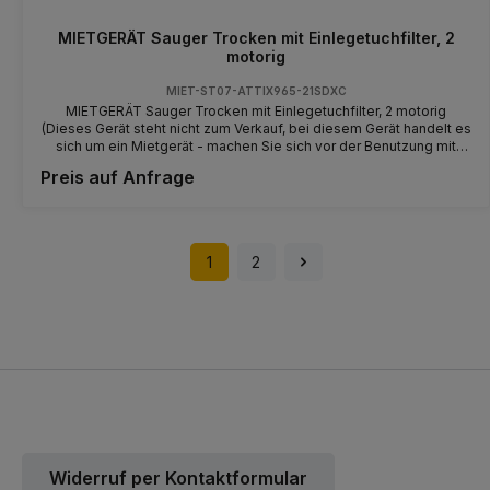
MIETGERÄT Sauger Trocken mit Einlegetuchfilter, 2
motorig
MIET-ST07-ATTIX965-21SDXC
MIETGERÄT Sauger Trocken mit Einlegetuchfilter, 2 motorig
(Dieses Gerät steht nicht zum Verkauf, bei diesem Gerät handelt es
sich um ein Mietgerät - machen Sie sich vor der Benutzung mit
dem Gerät und der Bedienung vertraut) Luftmenge (l/min.) 2 x
Preis auf Anfrage
3600 Unterdruck (mbar/kPa) 250/25 Leistung Pmax (W) 2 x 1500
Leistung PIEC (W) 2 x 1200 Arbeitsgeräusch (dB(A)) 67
Behältervolumen (l) 50 Netzanschluss (V/~/Hz) 230/1/50-60
Abmessungen LxBxH (mm) 615 x 690 x 990 Gewicht (kg) 35
Kabellänge (m) 10
1
2
Widerruf per Kontaktformular