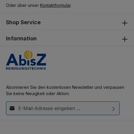
cm 8,87 cm 13,30 cm 22,17 cm 31,04 cm 44,34 cm 40° 0,73 cm
Oder über unser
Kontaktformular
.
1,46 cm 2,18 cm 3,64 cm 5,10 cm 7,28 cm 14,56 cm 21,84 cm 36,40
cm 50,96 cm 72,79 cm 65° 1,27 cm 2,55 cm 3,82 cm 6,37 cm 8,92
cm 12,74 cm 25,48 cm 38,22 cm 63,71 cm 89,19 cm 127,41 cm 80°
Shop Service
1,68 cm 3,36 cm 5,03 cm 8,39 cm 11,75 cm 16,78 cm 33,56 cm
50,35 cm 83,91 cm 117,47 cm 167,82 cm 110° 2,86 cm 5,71 cm 8,57
cm 14,28 cm 19,99 cm 28,56 cm 57,13 cm 85,69 cm 142,81 cm 199,94
cm 285,63 cm
Information
Abonnieren Sie den kostenlosen Newsletter und verpassen
Sie keine Neuigkeit oder Aktion.
E-Mail-Adresse*
Diese Seite ist durch reCAPTCHA geschützt und es gelten die
Ich habe die
Datenschutzbestimmungen
zur Kenntnis
Datenschutzrichtlinie
und
Nutzungsbedingungen
.
genommen und die
AGB
gelesen und bin mit ihnen
einverstanden.