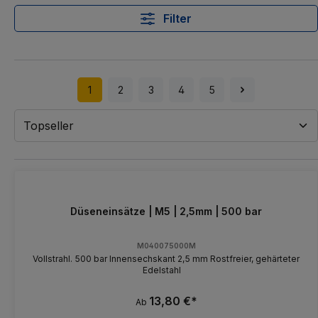
Filter
1
2
3
4
5
Düseneinsätze | M5 | 2,5mm | 500 bar
M040075000M
Vollstrahl. 500 bar Innensechskant 2,5 mm Rostfreier, gehärteter
Edelstahl
13,80 €*
Ab