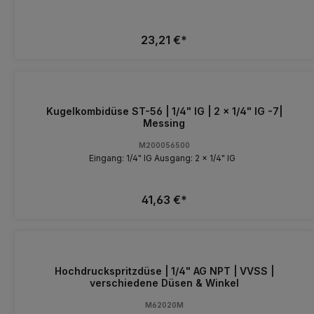
23,21 €*
Kugelkombidüse ST-56 | 1/4" IG | 2 x 1/4" IG -7|
Messing
M200056500
Eingang: 1/4" IG Ausgang: 2 x 1/4" IG
41,63 €*
Hochdruckspritzdüse | 1/4" AG NPT | VVSS |
verschiedene Düsen & Winkel
M62020M