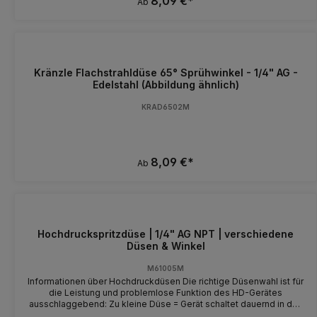
8,09 €*
Ab
Kränzle Flachstrahldüse 65° Sprühwinkel - 1/4" AG -
Edelstahl (Abbildung ähnlich)
KRAD6502M
8,09 €*
Ab
Hochdruckspritzdüse | 1/4" AG NPT | verschiedene
Düsen & Winkel
M61005M
Informationen über Hochdruckdüsen Die richtige Düsenwahl ist für
die Leistung und problemlose Funktion des HD-Gerätes
ausschlaggebend: Zu kleine Düse = Gerät schaltet dauernd in den
Bypass um oder aus. Zu große Düse = Gerät bringt keine Leistung