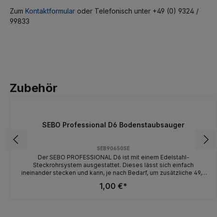
Zum
Kontaktformular
oder Telefonisch unter +49 (0) 9324 /
99833
Zubehör
SEBO Professional D6 Bodenstaubsauger
SEB90650SE
Der SEBO PROFESSIONAL D6 ist mit einem Edelstahl-
Steckrohrsystem ausgestattet. Dieses lässt sich einfach
ineinander stecken und kann, je nach Bedarf, um zusätzliche 49,5
cm verlängert werden. Mit der praktischen Kaltsteckerlösung kann
1,00 €*
die Anschlussleitung schnell und werkzeugfrei ausgetauscht
werden. Das spart Zeit und aufwendige Reparaturkosten. Der
SEBO PROFESSIONAL D6 überzeugt zusätzlich mit einem
Filtertütenvolumen von 6 Litern, einer 32 cm breiten