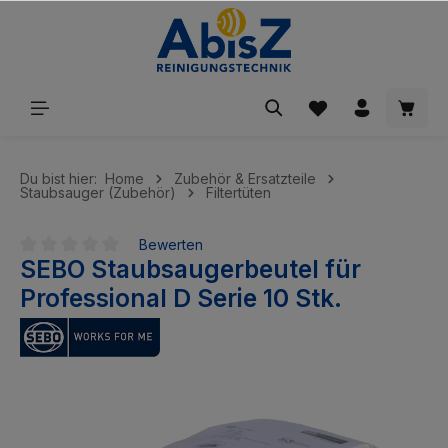
inhalt springen
Du bist hier:
Home
Zubehör & Ersatzteile
Staubsauger (Zubehör)
Filtertüten
Bewerten
SEBO Staubsaugerbeutel für
Durchschnittliche Bewertung von 0 von 5 Sternen
Professional D Serie 10 Stk.