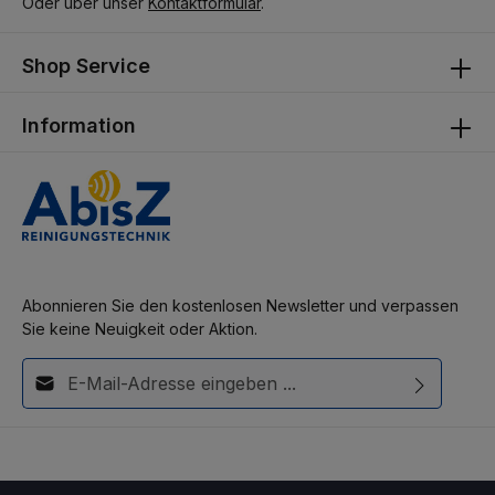
Oder über unser
Kontaktformular
.
Shop Service
Information
Abonnieren Sie den kostenlosen Newsletter und verpassen
Sie keine Neuigkeit oder Aktion.
E-Mail-Adresse*
Diese Seite ist durch reCAPTCHA geschützt und es gelten die
Ich habe die
Datenschutzbestimmungen
zur Kenntnis
Datenschutzrichtlinie
und
Nutzungsbedingungen
.
genommen und die
AGB
gelesen und bin mit ihnen
einverstanden.