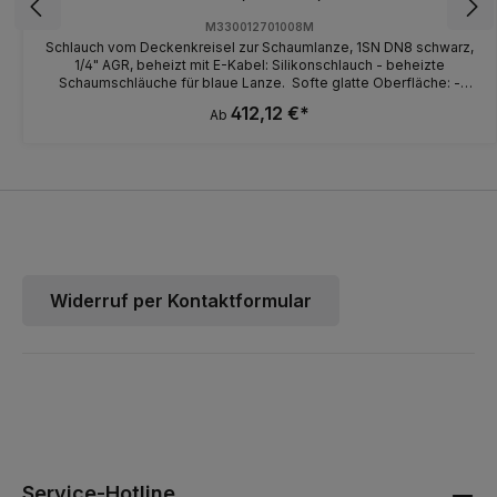
M330012701008M
Schlauch vom Deckenkreisel zur Schaumlanze, 1SN DN8 schwarz,
1/4" AGR, beheizt mit E-Kabel: Silikonschlauch - beheizte
Schaumschläuche für blaue Lanze. Softe glatte Oberfläche: -
angenehm leichte Handhabung - sehr schonend für
412,12 €*
Ab
Fahrzeugoberflächen - keine schwarzen Streifen auf dem
Fahrzeug - in verschiedenen Längen lieferbar!
Widerruf per Kontaktformular
Service-Hotline