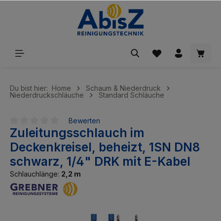
inhalt springen
Du bist hier:
Home
Schaum & Niederdruck
Niederdruckschläuche
Standard Schläuche
Bewerten
Zuleitungsschlauch im
Durchschnittliche Bewertung von 0 von 5 Sternen
Deckenkreisel, beheizt, 1SN DN8
schwarz, 1/4" DRK mit E-Kabel
Schlauchlänge:
2,2 m