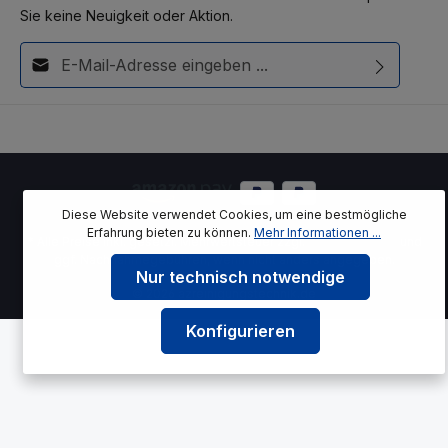
Sie keine Neuigkeit oder Aktion.
E-Mail-Adresse*
Diese Seite ist durch reCAPTCHA geschützt und es gelten die
Ich habe die
Datenschutzbestimmungen
zur Kenntnis
Datenschutzrichtlinie
und
Nutzungsbedingungen
.
genommen und die
AGB
gelesen und bin mit ihnen
einverstanden.
Diese Website verwendet Cookies, um eine bestmögliche
Erfahrung bieten zu können.
Mehr Informationen ...
* Alle Preise inkl. gesetzl. Mehrwertsteuer zzgl.
Versandkosten
und
ggf. Nachnahmegebühren, wenn nicht anders angegeben.
Nur technisch notwendige
© 2026 azreinigungstechnik.de
Konfigurieren