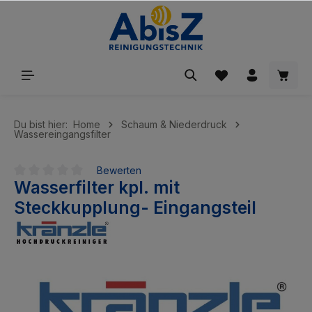
inhalt springen
Du bist hier:
Home
Schaum & Niederdruck
Wassereingangsfilter
Bewerten
Wasserfilter kpl. mit
Durchschnittliche Bewertung von 0 von 5 Sternen
Steckkupplung- Eingangsteil