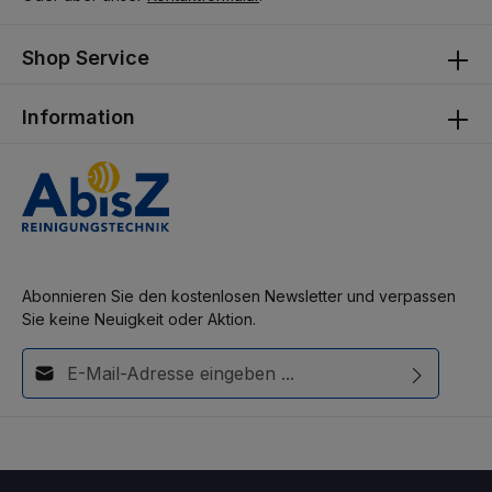
Shop Service
Information
Abonnieren Sie den kostenlosen Newsletter und verpassen
Sie keine Neuigkeit oder Aktion.
E-Mail-Adresse*
Diese Seite ist durch reCAPTCHA geschützt und es gelten die
Ich habe die
Datenschutzbestimmungen
zur Kenntnis
Datenschutzrichtlinie
und
Nutzungsbedingungen
.
genommen und die
AGB
gelesen und bin mit ihnen
einverstanden.