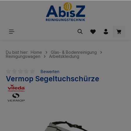
inhalt springen
Du bist hier:
Home
Glas- & Bodenreinigung
Reinigungswagen
Arbeitskleidung
Bewerten
Vermop Segeltuchschürze
Durchschnittliche Bewertung von 0 von 5 Sternen