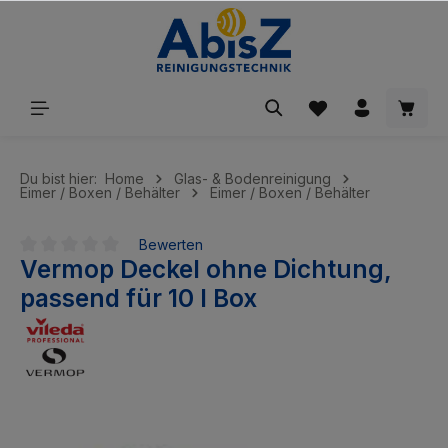
inhalt springen
Du bist hier:
Home
Glas- & Bodenreinigung
Eimer / Boxen / Behälter
Eimer / Boxen / Behälter
Bewerten
Vermop Deckel ohne Dichtung,
Durchschnittliche Bewertung von 0 von 5 Sternen
passend für 10 l Box