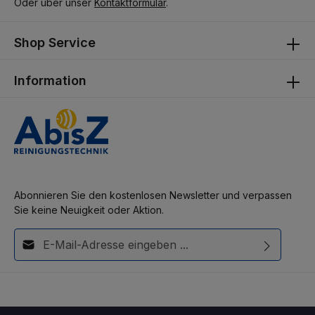
Oder über unser
Kontaktformular
.
Shop Service
Information
Abonnieren Sie den kostenlosen Newsletter und verpassen
Sie keine Neuigkeit oder Aktion.
E-Mail-Adresse*
Diese Seite ist durch reCAPTCHA geschützt und es gelten die
Ich habe die
Datenschutzbestimmungen
zur Kenntnis
Datenschutzrichtlinie
und
Nutzungsbedingungen
.
genommen und die
AGB
gelesen und bin mit ihnen
einverstanden.