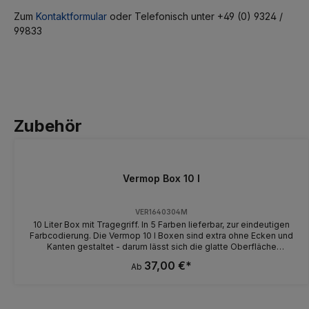
Zum
Kontaktformular
oder Telefonisch unter +49 (0) 9324 /
99833
Zubehör
Vermop Box 10 l
VER1640304M
10 Liter Box mit Tragegriff. In 5 Farben lieferbar, zur eindeutigen
Farbcodierung. Die Vermop 10 l Boxen sind extra ohne Ecken und
Kanten gestaltet - darum lässt sich die glatte Oberfläche
besonders gut und hygienisch reinigen. Abmessungen: 22 x 50 x
37,00 €*
Ab
20,5 cm (B x T x H) Aus dem Werkstoff Rezyklat hergestellt.
Durch den neuen Werkstoff wurden auch neue Nummern
vergeben: VER1640304 = neu VER1640374 VER1640306 = neu
VER1640376 VER1640302 = neu VER1640372 VER1640305 = neu