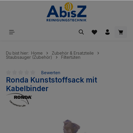
inhalt springen
Du bist hier:
Home
Zubehör & Ersatzteile
Staubsauger (Zubehör)
Filtertüten
Bewerten
Ronda Kunststoffsack mit
Durchschnittliche Bewertung von 0 von 5 Sternen
Kabelbinder