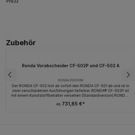
99833
Zubehör
Ronda Vorabscheider CF-502P und CF-502 A
RON84310159M
Der RONDA CF-502 löst ab sofort den RONDA CF-501 ab und ist in
zwei verschiedenen Ausführungen lieferbar. RONDA® CF-502P ist
mit einem Kunststoffbehälter versehen (Standardversion) RONDA®
CF-502A Version ist mit einem Metallbehälter ausgestattet Ronda
731,85 €*
Ab
hat dem CF-502 eine Änderung hinzugefügt. Ab sofort wird der
Hahn am Ausgleichschlauch nicht mehr am T-Stück angebracht,
sondern am Druckausgleichsschlauch befestigt. Dies ändert nichts
an der Funktion, bietet aber mehr Sicherheit, sollte mit dem
Vorabscheider unsachgemäß umgegangen werden. RONDA CF-
502 ist ein Vorabscheider mit Zykloneffekt, und er kann vor einem
Staubsauger oder einer anderen Saugeinheit angeordnet werden,