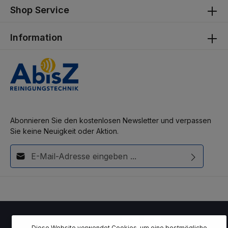
Shop Service
Information
Abonnieren Sie den kostenlosen Newsletter und verpassen
Sie keine Neuigkeit oder Aktion.
E-Mail-Adresse*
Diese Seite ist durch reCAPTCHA geschützt und es gelten die
Ich habe die
Datenschutzbestimmungen
zur Kenntnis
Datenschutzrichtlinie
und
Nutzungsbedingungen
.
genommen und die
AGB
gelesen und bin mit ihnen
einverstanden.
Diese Website verwendet Cookies, um eine bestmögliche