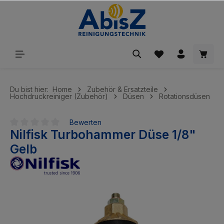
inhalt springen
Du bist hier:
Home
Zubehör & Ersatzteile
Hochdruckreiniger (Zubehör)
Düsen
Rotationsdüsen
Bewerten
Nilfisk Turbohammer Düse 1/8"
Durchschnittliche Bewertung von 0 von 5 Sternen
Gelb