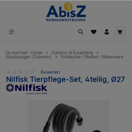
inhalt springen
Du bist hier:
Home
Zubehör & Ersatzteile
Staubsauger (Zubehör)
Schläuche / Muffen / Meterware
Bewerten
Nilfisk Tierpflege-Set, 4teilig, Ø27
Durchschnittliche Bewertung von 0 von 5 Sternen