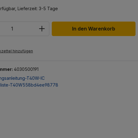
rfügbar, Lieferzeit: 3-5 Tage
In den Warenkorb
zettel hinzufügen
ummer:
4030500191
ngsanleitung-T40W-IC
eilliste-T40W558bd4ee98778