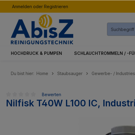
Anmelden
oder
Registrieren
inhalt springen
HOCHDRUCK & PUMPEN
SCHLAUCHTROMMELN / -F
Du bist hier:
Home
Staubsauger
Gewerbe- / Industrie
Bewerten
Nilfisk T40W L100 IC, Indust
Durchschnittliche Bewertung von 0 von 5 Sternen