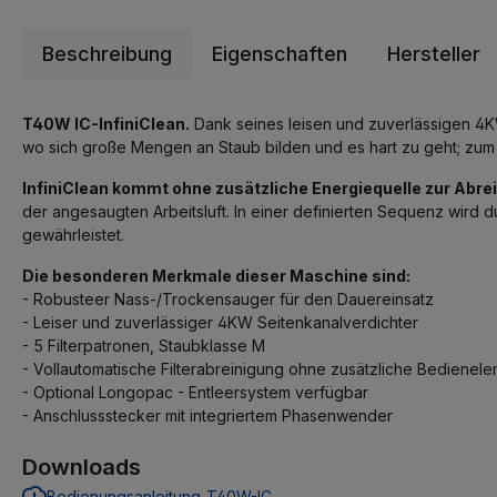
Beschreibung
Eigenschaften
Hersteller
T40W IC-InfiniClean.
Dank seines leisen und zuverlässigen 4KW 
wo sich große Mengen an Staub bilden und es hart zu geht; zum 
InfiniClean kommt ohne zusätzliche Energiequelle zur Abrei
der angesaugten Arbeitsluft. In einer definierten Sequenz wird d
gewährleistet.
Die besonderen Merkmale dieser Maschine sind:
- Robusteer Nass-/Trockensauger für den Dauereinsatz
- Leiser und zuverlässiger 4KW Seitenkanalverdichter
- 5 Filterpatronen, Staubklasse M
- Vollautomatische Filterabreinigung ohne zusätzliche Bedienel
- Optional Longopac - Entleersystem verfügbar
- Anschlussstecker mit integriertem Phasenwender
Downloads
Bedienungsanleitung-T40W-IC