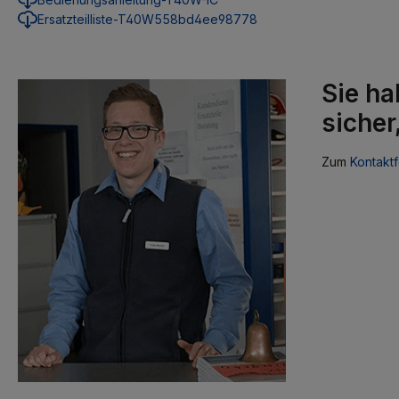
Ersatzteilliste-T40W558bd4ee98778
Sie ha
sicher
Zum
Kontaktf