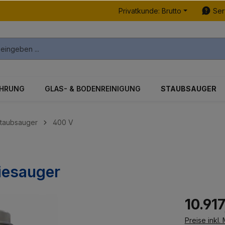
Privatkunde: Brutto
Ser
ÜHRUNG
GLAS- & BODENREINIGUNG
STAUBSAUGER
staubsauger
400 V
riesauger
10.91
Preise inkl.