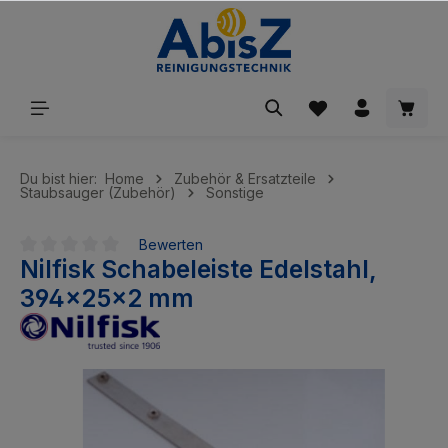
inhalt springen
Du bist hier:
Home
Zubehör & Ersatzteile
Staubsauger (Zubehör)
Sonstige
Bewerten
Nilfisk Schabeleiste Edelstahl,
Durchschnittliche Bewertung von 0 von 5 Sternen
394x25x2 mm