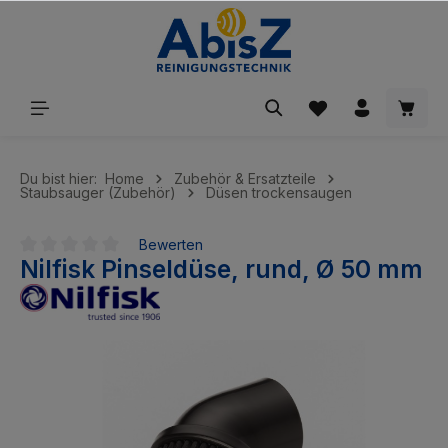
inhalt springen
Du bist hier:
Home
Zubehör & Ersatzteile
Staubsauger (Zubehör)
Düsen trockensaugen
Bewerten
Nilfisk Pinseldüse, rund, Ø 50 mm
Durchschnittliche Bewertung von 0 von 5 Sternen