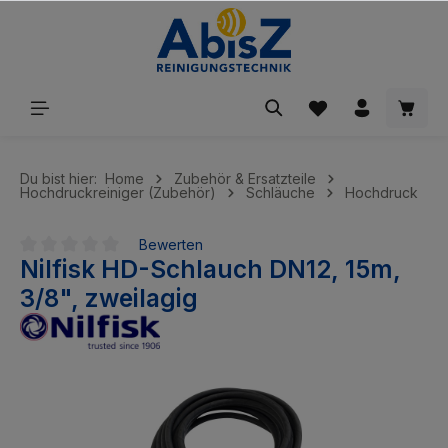
inhalt springen
Du bist hier:
Home
Zubehör & Ersatzteile
Hochdruckreiniger (Zubehör)
Schläuche
Hochdruck
Bewerten
Nilfisk HD-Schlauch DN12, 15m,
Durchschnittliche Bewertung von 0 von 5 Sternen
3/8", zweilagig