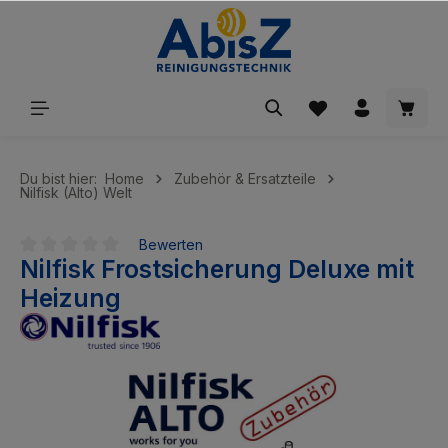
inhalt springen
Du bist hier:
Home
Zubehör & Ersatzteile
Nilfisk (Alto) Welt
Bewerten
Nilfisk Frostsicherung Deluxe mit
Durchschnittliche Bewertung von 0 von 5 Sternen
Heizung