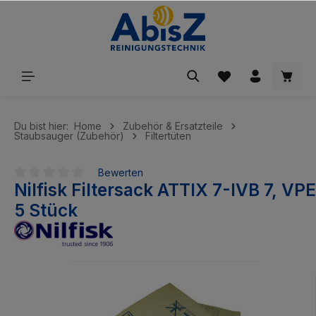
inhalt springen
Du bist hier:
Home
Zubehör & Ersatzteile
Staubsauger (Zubehör)
Filtertüten
Bewerten
Nilfisk Filtersack ATTIX 7-IVB 7, VPE
Durchschnittliche Bewertung von 0 von 5 Sternen
5 Stück