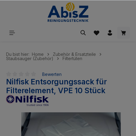
inhalt springen
Du bist hier:
Home
Zubehör & Ersatzteile
Staubsauger (Zubehör)
Filtertüten
Bewerten
Nilfisk Entsorgungssack für
Durchschnittliche Bewertung von 0 von 5 Sternen
Filterelement, VPE 10 Stück