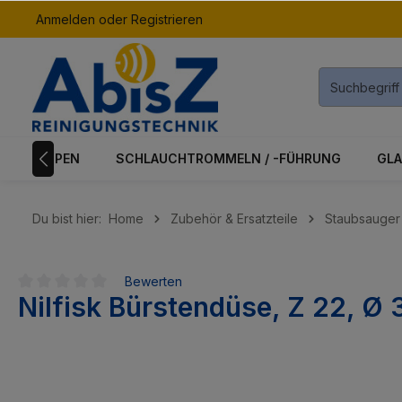
Anmelden
oder
Registrieren
inhalt springen
K & PUMPEN
SCHLAUCHTROMMELN / -FÜHRUNG
GLA
Du bist hier:
Home
Zubehör & Ersatzteile
Staubsauger
Bewerten
Nilfisk Bürstendüse, Z 22, 
Durchschnittliche Bewertung von 0 von 5 Sternen