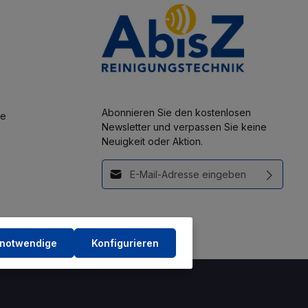
Abonnieren Sie den kostenlosen
se
Newsletter und verpassen Sie keine
Neuigkeit oder Aktion.
E-Mail-Adresse*
Diese Seite ist durch reCAPTCHA geschützt und
Ich habe die
es gelten die
Datenschutzrichtlinie
und
Datenschutzbestimmungen
zur
Nutzungsbedingungen
.
Kenntnis genommen und die
AGB
gelesen und bin mit ihnen
 notwendige
Konfigurieren
einverstanden.