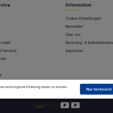
rvice
Information
Cookie-Einstellungen
Newsletter
Über uns
rodukt
Recycling- & Batteriehinwei
d Versand
Impressum
echt
z
ne bestmögliche Erfahrung bieten zu können.
Nur technisch