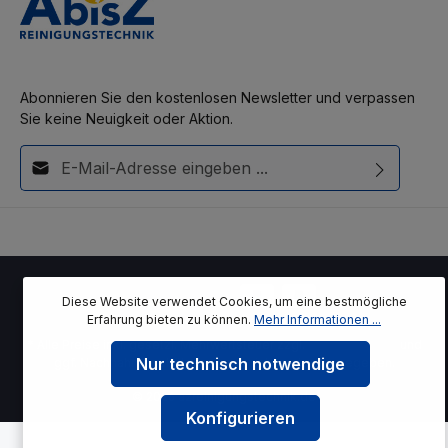
Abonnieren Sie den kostenlosen Newsletter und verpassen
Sie keine Neuigkeit oder Aktion.
E-Mail-Adresse*
Diese Seite ist durch reCAPTCHA geschützt und es gelten die
Ich habe die
Datenschutzbestimmungen
zur Kenntnis
Datenschutzrichtlinie
und
Nutzungsbedingungen
.
genommen und die
AGB
gelesen und bin mit ihnen
einverstanden.
Diese Website verwendet Cookies, um eine bestmögliche
Erfahrung bieten zu können.
Mehr Informationen ...
* Alle Preise inkl. gesetzl. Mehrwertsteuer zzgl.
Versandkosten
und
Nur technisch notwendige
ggf. Nachnahmegebühren, wenn nicht anders angegeben.
© 2026 azreinigungstechnik.de
Konfigurieren