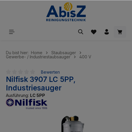
inhalt springen
Du bist hier:
Home
Staubsauger
Gewerbe- / Industriestaubsauger
400 V
Bewerten
Nilfisk 3907 LC 5PP,
Durchschnittliche Bewertung von 0 von 5 Sternen
Industriesauger
Ausführung:
LC 5PP