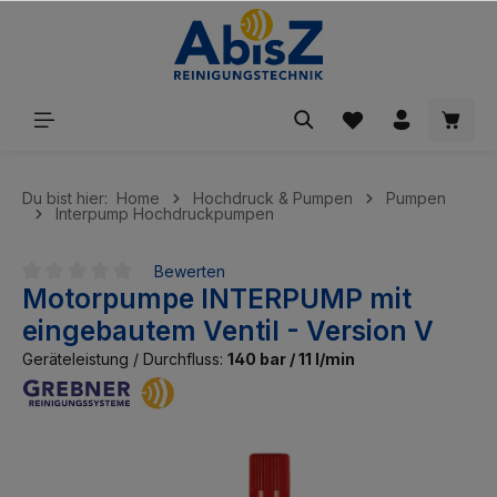
inhalt springen
Du bist hier:
Home
Hochdruck & Pumpen
Pumpen
Interpump Hochdruckpumpen
Bewerten
Motorpumpe INTERPUMP mit
Durchschnittliche Bewertung von 0 von 5 Sternen
eingebautem Ventil - Version V
Geräteleistung / Durchfluss:
140 bar / 11 l/min