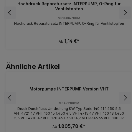
Hochdruck Reparatursatz INTERPUMP, O-Ring für
Ventilstopfen
M90384700M
Hochdruck Reparatursatz INTERPUMP, O-Ring für Ventilstopfen
1,14 €*
Ab
Ähnliche Artikel
Motorpumpe INTERPUMP Version VHT
M04721001M
Druck Durchfluss Umdrehung KW Typ Serie 140 21 1.450 5,5
VHT4721 47.VHT 160 15 1.450 4,5 VHT4715 47.VHT 160 18 1.450
5,5 VHT4718 47.VHT 170 46 1.750 14,7 VHT6646 66.VHT 180 39
1.750 14,7 VHT6639 66.VHT Serie "VHT" Pumpen mit hochwertigen
1.805,78 €*
Ab
Bestandteilen und Werkstoffen, geeignet für Waschanlagen und