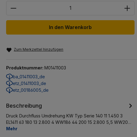
Anzahl
In den Warenkorb
Zum Merkzettel hinzufügen
Produktnummer:
M01411003
ba_01411003_de
etz_01411003_de
etz_00186005_de
Beschreibung
Druck Durchfluss Umdrehung KW Typ Serie 140 11 1.450 3
EL1411 63 180 13 2.800 4 WW186 44 200 15 2.800 5,5 WW20…
Mehr