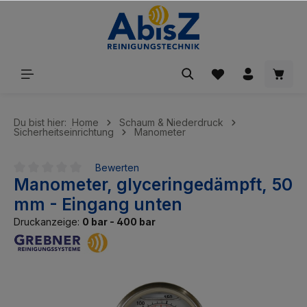
inhalt springen
Du bist hier:
Home
Schaum & Niederdruck
Sicherheitseinrichtung
Manometer
Bewerten
Manometer, glyceringedämpft, 50
Durchschnittliche Bewertung von 0 von 5 Sternen
mm - Eingang unten
Druckanzeige:
0 bar - 400 bar