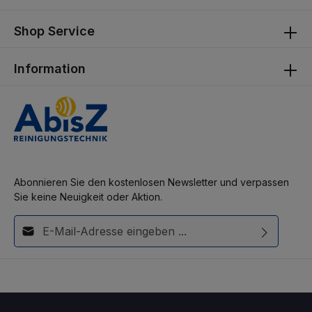
Shop Service
Information
Abonnieren Sie den kostenlosen Newsletter und verpassen
Sie keine Neuigkeit oder Aktion.
E-Mail-Adresse*
Diese Seite ist durch reCAPTCHA geschützt und es gelten die
Ich habe die
Datenschutzbestimmungen
zur Kenntnis
Datenschutzrichtlinie
und
Nutzungsbedingungen
.
genommen und die
AGB
gelesen und bin mit ihnen
einverstanden.