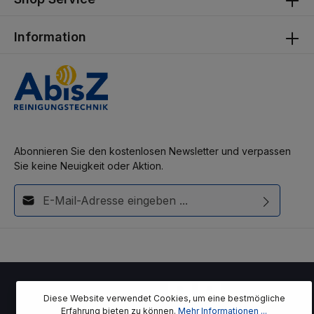
Information
Abonnieren Sie den kostenlosen Newsletter und verpassen
Sie keine Neuigkeit oder Aktion.
E-Mail-Adresse*
Diese Seite ist durch reCAPTCHA geschützt und es gelten die
Ich habe die
Datenschutzbestimmungen
zur Kenntnis
Datenschutzrichtlinie
und
Nutzungsbedingungen
.
genommen und die
AGB
gelesen und bin mit ihnen
einverstanden.
Diese Website verwendet Cookies, um eine bestmögliche
Erfahrung bieten zu können.
Mehr Informationen ...