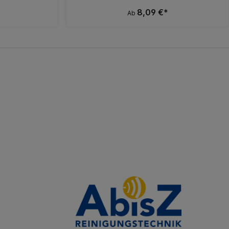
8,09 €*
Ab