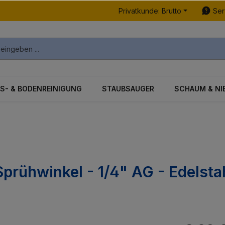
Privatkunde: Brutto
Ser
S- & BODENREINIGUNG
STAUBSAUGER
SCHAUM & NI
prühwinkel - 1/4" AG - Edelsta