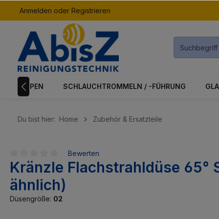
Anmelden
oder
Registrieren
inhalt springen
K & PUMPEN
SCHLAUCHTROMMELN / -FÜHRUNG
GLA
Du bist hier:
Home
Zubehör & Ersatzteile
Bewerten
Kränzle Flachstrahldüse 65° S
Durchschnittliche Bewertung von 0 von 5 Sternen
ähnlich)
Düsengröße:
02