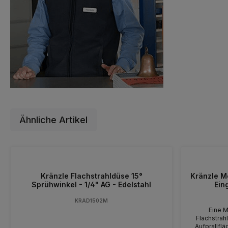
Ähnliche Artikel
Kränzle Flachstrahldüse 15°
Kränzle M
Sprühwinkel - 1/4" AG - Edelstahl
Ein
KRAD1502M
Eine M
Flachstrah
Aufprallfl