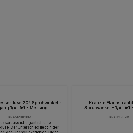
esserdüse 20° Sprühwinkel -
Kränzle Flachstrahl
gang 1/4" AG - Messing
Sprühwinkel - 1/4" AG -
KRAM20028M
KRAD2502M
esserdüse ist eigentlich eine
ldüse. Der Unterschied liegt in der
äche des Hochdruckstrahles. Diese