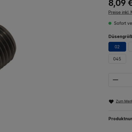
8,09 
Preise inkl.
Sofort ve
Düsengrö
02
045
Anzahl
Zum Merk
Produktn