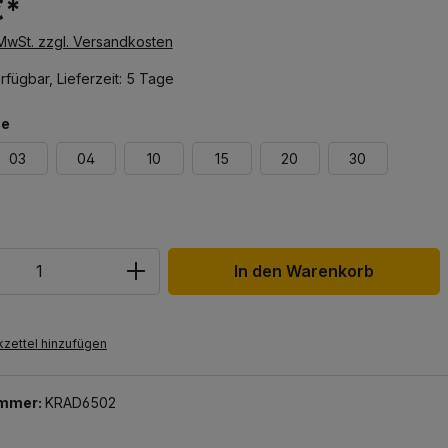
€*
 MwSt. zzgl. Versandkosten
rfügbar, Lieferzeit: 5 Tage
ße
03
04
10
15
20
30
In den Warenkorb
zettel hinzufügen
ummer:
KRAD6502