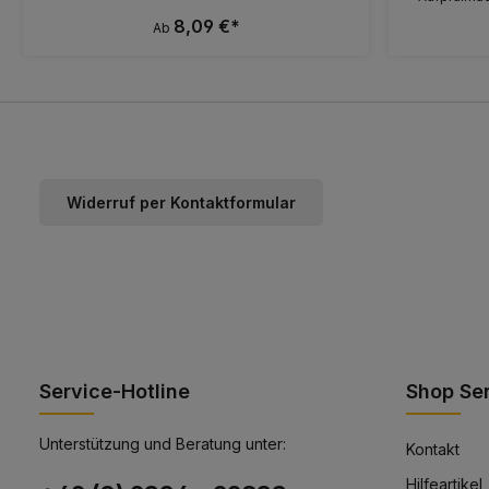
Fläche ist 
8,09 €*
Ab
Flachstrahl
Das heißt, 
Druck vierf
verbessert
Strahl b
Widerruf per Kontaktformular
Service-Hotline
Shop Se
Unterstützung und Beratung unter:
Kontakt
Hilfeartikel