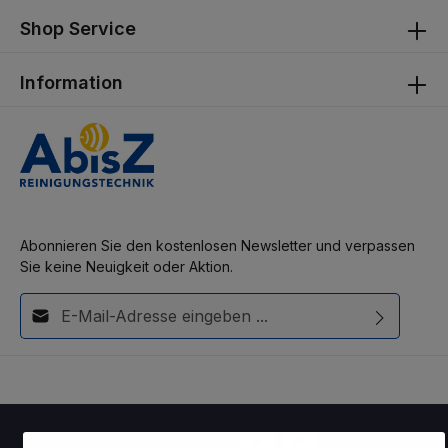
Shop Service
Information
Abonnieren Sie den kostenlosen Newsletter und verpassen
Sie keine Neuigkeit oder Aktion.
E-Mail-Adresse*
Diese Seite ist durch reCAPTCHA geschützt und es gelten die
Ich habe die
Datenschutzbestimmungen
zur Kenntnis
Datenschutzrichtlinie
und
Nutzungsbedingungen
.
genommen und die
AGB
gelesen und bin mit ihnen
einverstanden.