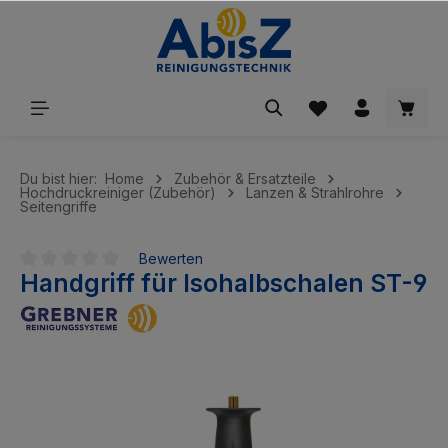
inhalt springen
Du bist hier:
Home
Zubehör & Ersatzteile
Hochdruckreiniger (Zubehör)
Lanzen & Strahlrohre
Seitengriffe
Bewerten
Handgriff für Isohalbschalen ST-9
Durchschnittliche Bewertung von 0 von 5 Sternen