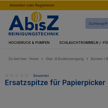
Anmelden
oder
Registrieren
inhalt springen
HOCHDRUCK & PUMPEN
SCHLAUCHTROMMELN / -F
Du bist hier:
Home
Glas- & Bodenreinigung
Bürsten / 
Bewerten
Ersatzspitze für Papierpicker
Durchschnittliche Bewertung von 0 von 5 Sternen