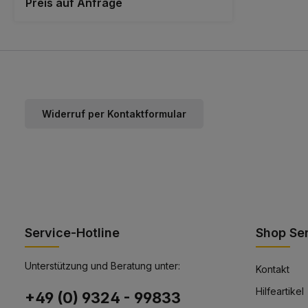
Preis auf Anfrage
Außenanlagen. Mögliche Einsatzbereiche des
Papierpicker: Schulhof reinigen Parkplatz
reinigen Straßen reinigen Park- und
Gartenpflege Original Vermop Ersatzspitzen für
den Papierpicker sind seperat erhältlich.
Widerruf per Kontaktformular
Service-Hotline
Shop Se
Unterstützung und Beratung unter:
Kontakt
Hilfeartikel
+49 (0) 9324 - 99833