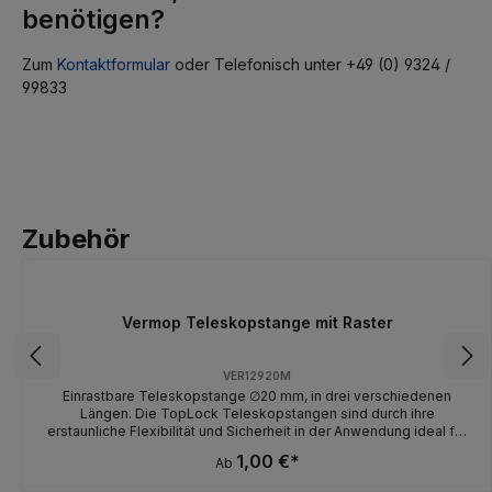
benötigen?
Zum
Kontaktformular
oder Telefonisch unter +49 (0) 9324 /
99833
Zubehör
Vermop Teleskopstange mit Raster
VER12920M
Einrastbare Teleskopstange ∅20 mm, in drei verschiedenen
Längen. Die TopLock Teleskopstangen sind durch ihre
erstaunliche Flexibilität und Sicherheit in der Anwendung ideal für
jeden Einsatz geeignet. Ihr einmaliges Verschluss-System
1,00 €*
Ab
überzeugt durch einfache Handhabung, sowie absolute Präzision.
Auch für Linkshänder geeignet. Die neuartige Innenverriegelung