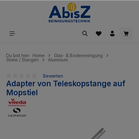
inhalt springen
Du bist hier:
Home
Glas- & Bodenreinigung
Stiele / Stangen
Aluminium
Bewerten
Adapter von Teleskopstange auf
Durchschnittliche Bewertung von 0 von 5 Sternen
Mopstiel