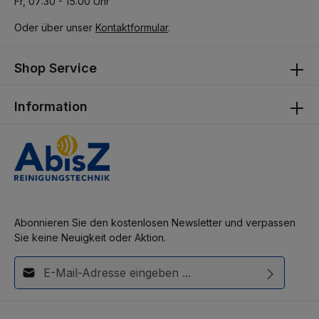
Fr, 07:30 - 15:00 Uhr
Oder über unser
Kontaktformular
.
Shop Service
Information
Abonnieren Sie den kostenlosen Newsletter und verpassen
Sie keine Neuigkeit oder Aktion.
E-Mail-Adresse*
Diese Seite ist durch reCAPTCHA geschützt und es gelten die
Ich habe die
Datenschutzbestimmungen
zur Kenntnis
Datenschutzrichtlinie
und
Nutzungsbedingungen
.
genommen und die
AGB
gelesen und bin mit ihnen